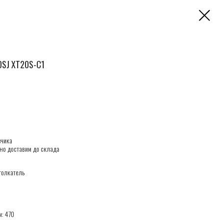
SJ XT20S-C1
зчика
но доставим до склада
толкатель
м: 470