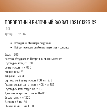
ПОВОРОТНЫЙ ВИЛОЧНЫЙ ЗАХВАТ LDSJ CJ32G-C2
LDSJ
Артикул:
CJ32G-C2
Подходит к любой марке погрузчика
Найдем перевозчика и бесплатно доставим до склада
Вес, кг: 1260
Навесное оборудование: Поворотный вилочный захват
Грузоподъемность, кг: 3200
Центр тяжести, мм: 600
Класс каретки: IV
Толщина ET, мм: 396
Вертикальный центр тяжести VCG, мм: 276
Горизонтальный центр тяжести HCG, мм: 283
Грузоподъемность погрузчика, т: 5-7
Диапазон раскрытия O, мм: 480-2030
Высота лап A, мм: 1220
Длина лап B, мм: 60
Ширина рамы C, мм: 1300