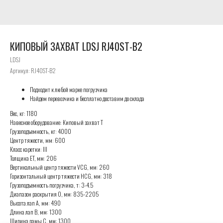
КИПОВЫЙ ЗАХВАТ LDSJ RJ40ST-B2
LDSJ
Артикул:
RJ40ST-B2
Подходит к любой марке погрузчика
Найдем перевозчика и бесплатно доставим до склада
Вес, кг: 1180
Навесное оборудование: Киповый захват T
Грузоподъемность, кг: 4000
Центр тяжести, мм: 600
Класс каретки: III
Толщина ET, мм: 206
Вертикальный центр тяжести VCG, мм: 260
Горизонтальный центр тяжести HCG, мм: 318
Грузоподъемность погрузчика, т: 3-4.5
Диапазон раскрытия O, мм: 835-2205
Высота лап A, мм: 490
Длина лап B, мм: 1300
Ширина рамы C, мм: 1300