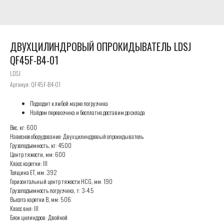
ДВУХЦИЛИНДРОВЫЙ ОПРОКИДЫВАТЕЛЬ LDSJ
QF45F-B4-01
LDSJ
Артикул:
QF45F-B4-01
Подходит к любой марке погрузчика
Найдем перевозчика и бесплатно доставим до склада
Вес, кг: 600
Навесное оборудование: Двухцилиндровый опрокидыватель
Грузоподъемность, кг: 4500
Центр тяжести, мм: 600
Класс каретки: III
Толщина ET, мм: 392
Горизонтальный центр тяжести HCG, мм: 190
Грузоподъемность погрузчика, т: 3-4.5
Высота каретки B, мм: 506
Класс вил: III
Блок цилиндров: Двойной