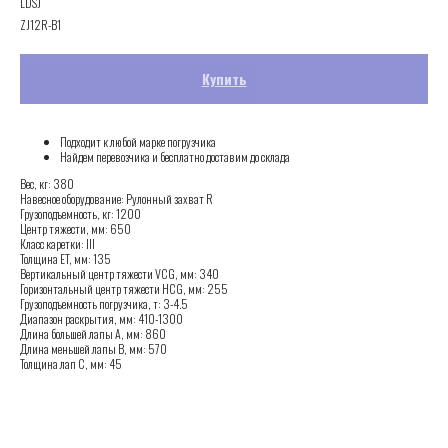
LDSJ
ZJ12R-B1
Купить
Подходит к любой марке погрузчика
Найдем перевозчика и бесплатно доставим до склада
Вес, кг: 380
Навесное оборудование: Рулонный захват R
Грузоподъемность, кг: 1200
Центр тяжести, мм: 650
Класс каретки: III
Толщина ET, мм: 135
Вертикальный центр тяжести VCG, мм: 340
Горизонтальный центр тяжести HCG, мм: 255
Грузоподъемность погрузчика, т: 3-4.5
Диапазон раскрытия, мм: 410-1300
Длина большей лапы A, мм: 860
Длина меньшей лапы B, мм: 570
Толщина лап C, мм: 45