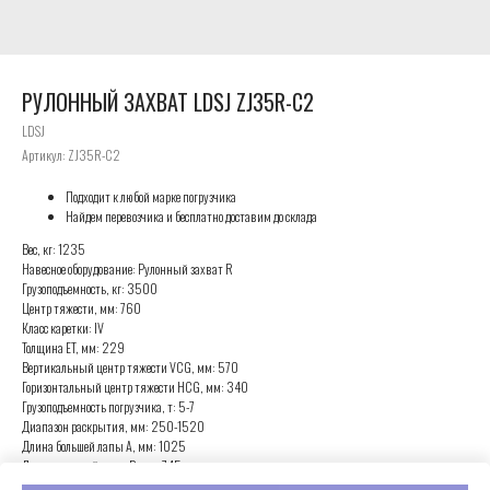
РУЛОННЫЙ ЗАХВАТ LDSJ ZJ35R-C2
LDSJ
Артикул:
ZJ35R-C2
Подходит к любой марке погрузчика
Найдем перевозчика и бесплатно доставим до склада
Вес, кг: 1235
Навесное оборудование: Рулонный захват R
Грузоподъемность, кг: 3500
Центр тяжести, мм: 760
Класс каретки: IV
Толщина ET, мм: 229
Вертикальный центр тяжести VCG, мм: 570
Горизонтальный центр тяжести HCG, мм: 340
Грузоподъемность погрузчика, т: 5-7
Диапазон раскрытия, мм: 250-1520
Длина большей лапы A, мм: 1025
Длина меньшей лапы B, мм: 745
Толщина лап C, мм: 65