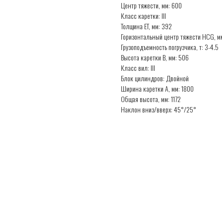
Центр тяжести, мм: 600
Класс каретки: III
Толщина ET, мм: 392
Горизонтальный центр тяжести HCG, мм
Грузоподъемность погрузчика, т: 3-4.5
Высота каретки B, мм: 506
Класс вил: III
Блок цилиндров: Двойной
Ширина каретки A, мм: 1800
Общая высота, мм: 1172
Наклон вниз/вверх: 45°/25°