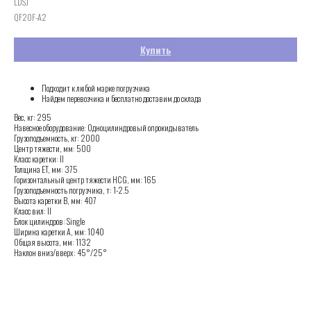
LDSJ
QF20F-A2
Купить
Подходит к любой марке погрузчика
Найдем перевозчика и бесплатно доставим до склада
Вес, кг: 295
Навесное оборудование: Одноцилиндровый опрокидыватель
Грузоподъемность, кг: 2000
Центр тяжести, мм: 500
Класс каретки: II
Толщина ET, мм: 375
Горизонтальный центр тяжести HCG, мм: 165
Грузоподъемность погрузчика, т: 1-2.5
Высота каретки B, мм: 407
Класс вил: II
Блок цилиндров: Single
Ширина каретки A, мм: 1040
Общая высота, мм: 1132
Наклон вниз/вверх: 45°/25°