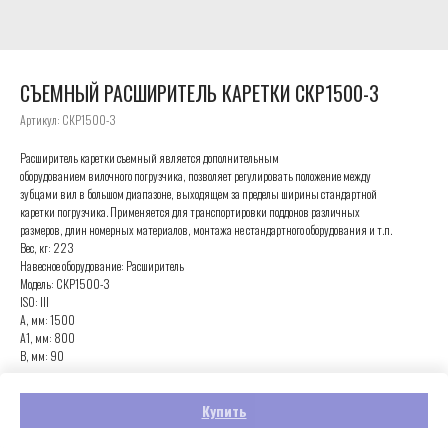
СЪЕМНЫЙ РАСШИРИТЕЛЬ КАРЕТКИ СКР1500-3
Артикул:
СКР1500-3
Расширитель каретки съемный является дополнительным
оборудованием вилочного погрузчика, позволяет регулировать положение между
зубцами вил в большом диапазоне, выходящем за пределы ширины стандартной
каретки погрузчика. Применяется для транспортировки поддонов различных
размеров, длин номерных материалов, монтажа не стандартного оборудования и т.п.
Вес, кг: 223
Навесное оборудование: Расширитель
Модель: СКР1500-3
ISO: III
А, мм: 1500
А1, мм: 800
В, мм: 90
Купить