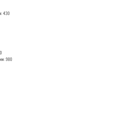
м: 430
90
мм: 980