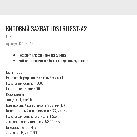
КИПОВЫЙ ЗАХВАТ LDSJ RJ18ST-A2
LDSJ
Артикул:
RJ18ST-A2
Подходит к любой марке погрузчика
Найдем перевозчика и бесплатно доставим до склада
Вес, кг: 530
Навесное оборудование: Киповый захват T
Грузоподъемность, кг: 1900
Центр тяжести, мм: 500
Класс каретки: II
Толщина ET, мм: 117
Вертикальный центр тяжести VCG, мм: 177
Горизонтальный центр тяжести HCG, мм: 320
Грузоподъемность погрузчика, т: 1-2.5
Диапазон раскрытия O, мм: 580-1955
Высота лап A, мм: 418
Длина лап B, мм: 1190