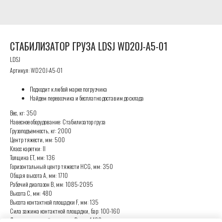
СТАБИЛИЗАТОР ГРУЗА LDSJ WD20J-A5-01
LDSJ
Артикул:
WD20J-A5-01
Подходит к любой марке погрузчика
Найдем перевозчика и бесплатно доставим до склада
Вес, кг: 350
Навесное оборудование: Стабилизатор груза
Грузоподъемность, кг: 2000
Центр тяжести, мм: 500
Класс каретки: II
Толщина ET, мм: 136
Горизонтальный центр тяжести HCG, мм: 350
Общая высота A, мм: 1710
Рабочий диапазон B, мм: 1085-2095
Высота C, мм: 480
Высота контактной площадки F, мм: 135
Сила зажима контактной площадки, бар: 100-160
Длина контактной площадки D, мм: 1400