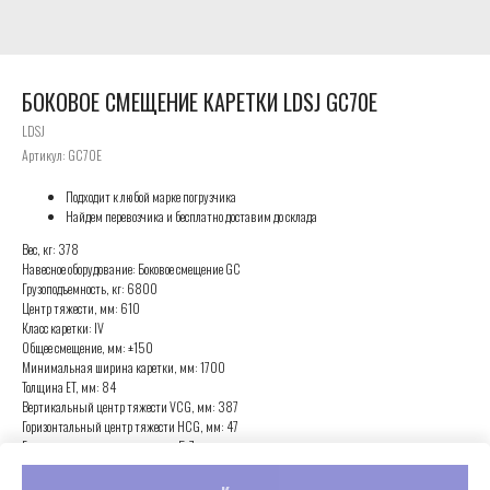
БОКОВОЕ СМЕЩЕНИЕ КАРЕТКИ LDSJ GC70E
LDSJ
Артикул:
GC70E
Подходит к любой марке погрузчика
Найдем перевозчика и бесплатно доставим до склада
Вес, кг: 378
Навесное оборудование: Боковое смещение GC
Грузоподъемность, кг: 6800
Центр тяжести, мм: 610
Класс каретки: IV
Общее смещение, мм: ±150
Минимальная ширина каретки, мм: 1700
Толщина ET, мм: 84
Вертикальный центр тяжести VCG, мм: 387
Горизонтальный центр тяжести HCG, мм: 47
Грузоподъемность погрузчика, т: 5-7
Общая ширина A, мм: 2200