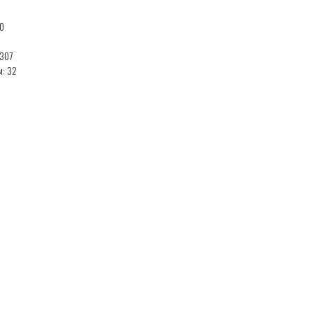
50
 307
м: 32