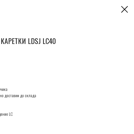
КАРЕТКИ LDSJ LC40
зчика
но доставим до склада
щение LC