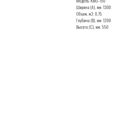
Модель: КМО-750
Ширина (А), мм: 1300
Объем, м3: 0,75
Глубина (В), мм: 1200
Высота (С), мм: 550