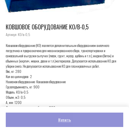
КОВШОВОЕ ОБОРУДОВАНИЕ КО/В-0,5
Артикул:
КО/в-0,5
Ковшовое оборудование (КО) является дополнительным оборудованием вилочного
погрузчика и предназначено для механизированного сбора, транспортировки и
самосвальной выгрузки сыпучих (песок, грунт, мусор, щебень и т.п.),жидких(бетон) и
объемных (кирпич, мешки, доски и т.п.)материалов. Допускается использование КО для
уборки снега. Не допускается использование КО для планировочных работ.
Вес, кг: 280
Кол-во цилиндров: 2
Навесное оборудование: Ковшовое оборудование
Грузоподъемность, кг: 900
Модель: КО/в-0,5
Объем, м3: 0,5
А, мм: 1200
Длина подвилочных коробов, мм: 1100
В(max.), мм: 1350
Купить