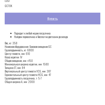
LDSJ
GC70K
Купить
Подходит к любой марке погрузчика
Найдем перевозчика и бесплатно доставим до склада
Вес, кг: 358
Навесное оборудование: Боковое смещение GC
Грузоподъемность, кг: 6800
Центр тяжести, мм: 610
Класс каретки: IV
Общее смещение, мм: ±150
Минимальная ширина каретки, мм: 1580
Толщина ET, мм: 84
Вертикальный центр тяжести VCG, мм: 387
Горизонтальный центр тяжести HCG, мм: 47
Грузоподъемность погрузчика, т: 5-7
Общая ширина A, мм: 2000