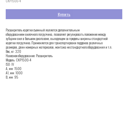
CKP1500-4
Купить
Расширитель каретки съемный является дополнительным
оборудованием вилочного погрузчика, позволяет регулировать положение между
зубцами вил в большом диапазоне, выходящем за пределы ширины стандартной
каретки погрузчика. Применяется для транспортировки поддонов различных
размеров, длин номерных материалов, монтажа не стандартного оборудования и т.п.
Вес, кг: 320
Навесное оборудование: Расширитель
Модель: CKP1500-4
ISO: IV
А, мм: 1500
А1, мм: 1000
В, мм: 95