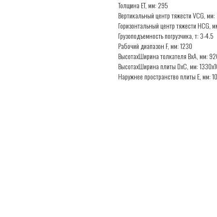
Толщина ET, мм: 295
Вертикальный центр тяжести VCG, мм:
Горизонтальный центр тяжести HCG, м
Грузоподъемность погрузчика, т: 3-4.5
Рабочий диапазон F, мм: 1230
ВысотаxШирина толкателя BxA, мм: 92
ВысотаxШирина плиты DxC, мм: 1330x1
Наружнее пространство плиты E, мм: 1