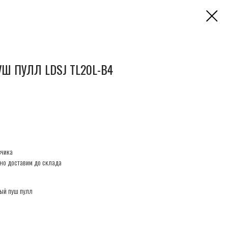
 ПУЛЛ LDSJ TL20L-B4
зчика
но доставим до склада
ый пуш пулл