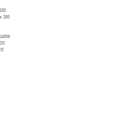
 285
м: 300
0x1014
012
012