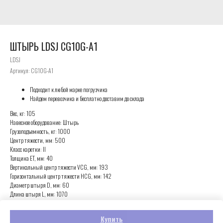
ШТЫРЬ LDSJ CG10G-A1
LDSJ
Артикул:
CG10G-A1
Подходит к любой марке погрузчика
Найдем перевозчика и бесплатно доставим до склада
Вес, кг: 105
Навесное оборудование: Штырь
Грузоподъемность, кг: 1000
Центр тяжести, мм: 500
Класс каретки: II
Толщина ET, мм: 40
Вертикальный центр тяжести VCG, мм: 193
Горизонтальный центр тяжести HCG, мм: 142
Диаметр штыря D, мм: 60
Длина штыря L, мм: 1070
Общая ширина/высота B/C, мм: 500/530
Купить