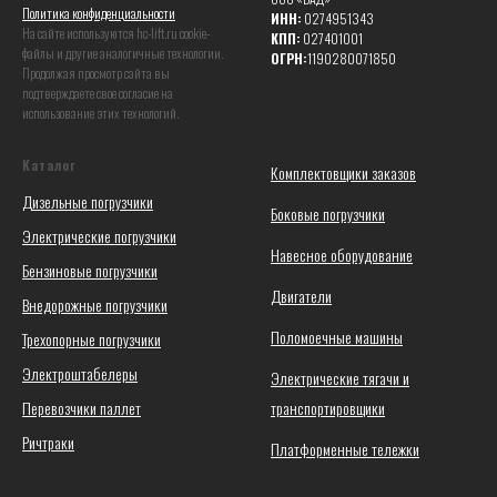
Политика конфиденциальности
ИНН:
0274951343
На сайте используются hc-lift.ru coоkie-
КПП:
027401001
файлы и другие аналогичные технологии.
ОГРН:
1190280071850
Продолжая просмотр сайта вы
подтверждаете свое согласие на
использование этих технологий.
Каталог
Комплектовщики заказов
Дизельные погрузчики
Боковые погрузчики
Электрические погрузчики
Навесное оборудование
Бензиновые погрузчики
Двигатели
Внедорожные погрузчики
Поломоечные машины
Трехопорные погрузчики
Электроштабелеры
Электрические тягачи и
Перевозчики паллет
транспортировщики
Ричтраки
Платформенные тележки