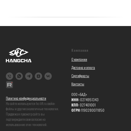
Компания
О компании
Доставка и оплата
Сертификаты
Контакты
ООО «БАД»
Политика конфиденциальности
ИНН:
0274951343
На сайте используются hc-lift.ru coоkie-
КПП:
027401001
файлы и другие аналогичные технологии.
ОГРН:
1190280071850
Продолжая просмотр сайта вы
подтверждаете свое согласие на
использование этих технологий.