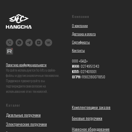
Компания
О компании
Доставка и оплата
Сертификаты
Контакты
ООО «БАД»
Политика конфиденциальности
ИНН:
0274951343
На сайте используются hc-lift.ru coоkie-
КПП:
027401001
файлы и другие аналогичные технологии.
ОГРН:
1190280071850
Продолжая просмотр сайта вы
подтверждаете свое согласие на
использование этих технологий.
Каталог
Комплектовщики заказов
Дизельные погрузчики
Боковые погрузчики
Электрические погрузчики
Навесное оборудование