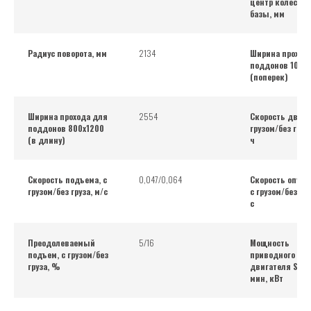
центр колесной
базы, мм
Радиус поворота, мм
2134
Ширина проход
поддонов 1000
(поперек)
Ширина прохода для
2554
Скорость движ
поддонов 800х1200
грузом/без груз
(в длину)
ч
Скорость подъема, с
0,047/0,064
Скорость опуск
грузом/без груза, м/с
с грузом/без гру
с
Преодолеваемый
5/16
Мощность
подъем, с грузом/без
приводного
груза, %
двигателя S2 6
мин, кВт