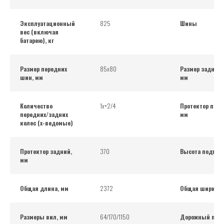
Эксплуатационный
825
Шины
вес (включая
батарею), кг
Размер передних
85х80
Размер задних 
шин, мм
мм
Количество
1х+2/4
Протектор пере
передних/задних
мм
колес (х-ведомые)
Протектор задний,
370
Высота подъем
мм
Общая длина, мм
2372
Общая ширина,
Размеры вил, мм
64/170/1150
Дорожный прос