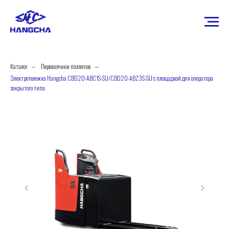
Каталог
Перевозчики паллетов
→
→
Электротележка Hangcha CBD20-ABC1S-SU/СBD20-ABZ3S-SU с площадкой для оператора
закрытого типа