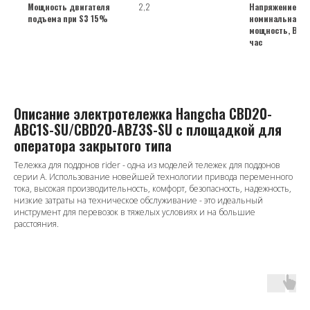
Мощность двигателя
2,2
Напряжение бат
подъема при S3 15%
номинальная
мощность, В/Ам
час
Описание электротележка Hangcha CBD20-
ABC1S-SU/СBD20-ABZ3S-SU с площадкой для
оператора закрытого типа
Тележка для поддонов rider - одна из моделей тележек для поддонов
серии A. Использование новейшей технологии привода переменного
тока, высокая производительность, комфорт, безопасность, надежность,
низкие затраты на техническое обслуживание - это идеальный
инструмент для перевозок в тяжелых условиях и на большие
расстояния.