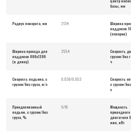
центр колесной
базы, мм
Радиус поворота, мм
2134
Ширина проход
поддонов 1000
(поперек)
Ширина прохода для
2554
Скорость движ
поддонов 800х1200
грузом/без груз
(в длину)
ч
Скорость подъема, с
0,036/0,053
Скорость опуск
грузом/без груза, м/с
с грузом/без гру
с
Преодолеваемый
5/16
Мощность
подъем, с грузом/без
приводного
груза, %
двигателя S2 6
мин, кВт