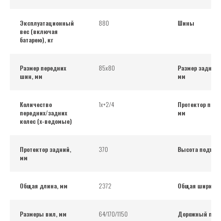
Эксплуатационный
880
Шины
вес (включая
батарею), кг
Размер передних
85х80
Размер задних 
шин, мм
мм
Количество
1х+2/4
Протектор пере
передних/задних
мм
колес (х-ведомые)
Протектор задний,
370
Высота подъем
мм
Общая длина, мм
2372
Общая ширина,
Размеры вил, мм
64/170/1150
Дорожный прос