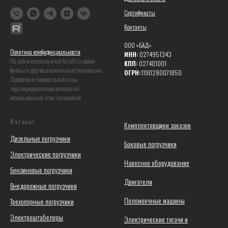
Сертификаты
Контакты
ООО «БАД»
Политика конфиденциальности
ИНН:
0274951343
На сайте используются hc-lift.ru coоkie-
КПП:
027401001
файлы и другие аналогичные технологии.
ОГРН:
1190280071850
Продолжая просмотр сайта вы
подтверждаете свое согласие на
использование этих технологий.
Каталог
Комплектовщики заказов
Дизельные погрузчики
Боковые погрузчики
Электрические погрузчики
Навесное оборудование
Бензиновые погрузчики
Двигатели
Внедорожные погрузчики
Поломоечные машины
Трехопорные погрузчики
Электроштабелеры
Электрические тягачи и