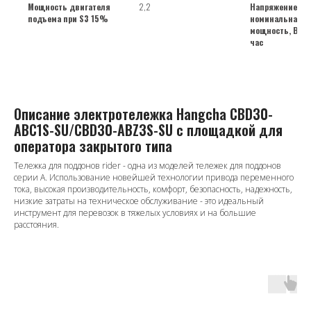
Мощность двигателя
2,2
Напряжение бат
подъема при S3 15%
номинальная
мощность, В/Ам
час
Описание электротележка Hangcha CBD30-
ABC1S-SU/СBD30-ABZ3S-SU с площадкой для
оператора закрытого типа
Тележка для поддонов rider - одна из моделей тележек для поддонов
серии A. Использование новейшей технологии привода переменного
тока, высокая производительность, комфорт, безопасность, надежность,
низкие затраты на техническое обслуживание - это идеальный
инструмент для перевозок в тяжелых условиях и на большие
расстояния.