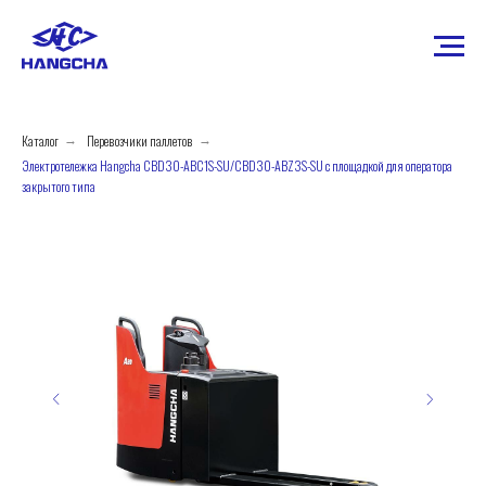
Каталог
Перевозчики паллетов
→
→
Электротележка Hangcha CBD30-ABC1S-SU/СBD30-ABZ3S-SU с площадкой для оператора
закрытого типа