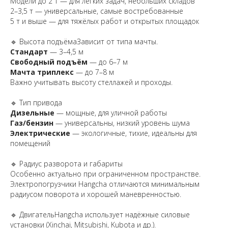
Модели до 2 т — для лёгких задач, небольших складов
2–3,5 т — универсальные, самые востребованные
5 т и выше — для тяжёлых работ и открытых площадок
🔹 Высота подъёмаЗависит от типа мачты.
Стандарт
— 3–4,5 м
Свободный подъём
— до 6–7 м
Мачта триплекс
— до 7–8 м
Важно учитывать высоту стеллажей и проходы.
🔹 Тип привода
Дизельные
— мощные, для уличной работы
Газ/бензин
— универсальны, низкий уровень шума
Электрические
— экологичные, тихие, идеальны для
помещений
🔹 Радиус разворота и габариты
Особенно актуально при ограниченном пространстве.
Электропогрузчики Hangcha отличаются минимальным
радиусом поворота и хорошей маневренностью.
🔹 ДвигательHangcha использует надёжные силовые
установки (Xinchai, Mitsubishi, Kubota и др.).