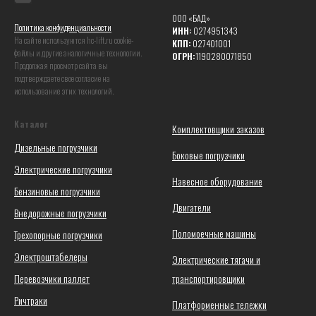
ООО «БАД»
Политика конфиденциальности
ИНН:
0274951343
На сайте используются hc-lift.ru coоkie-
КПП:
027401001
файлы и другие аналогичные технологии.
ОГРН:
1190280071850
Продолжая просмотр сайта вы
подтверждаете свое согласие на
использование этих технологий.
Каталог
Комплектовщики заказов
Дизельные погрузчики
Боковые погрузчики
Электрические погрузчики
Навесное оборудование
Бензиновые погрузчики
Двигатели
Внедорожные погрузчики
Поломоечные машины
Трехопорные погрузчики
Электроштабелеры
Электрические тягачи и
Перевозчики паллет
транспортировщики
Ричтраки
Платформенные тележки