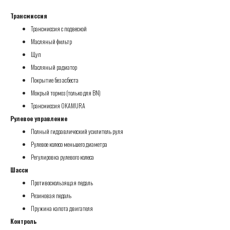
Трансмиссия
Трансмиссия с подвеской
Масляный фильтр
Щуп
Масляный радиатор
Покрытие без асбеста
Мокрый тормоз (только для BN)
Трансмиссия OKAMURA
Рулевое управление
Полный гидравлический усилитель руля
Рулевое колесо меньшего диаметра
Регулировка рулевого колеса
Шасси
Противоскользящая педаль
Резиновая педаль
Пружина капота двигателя
Контроль