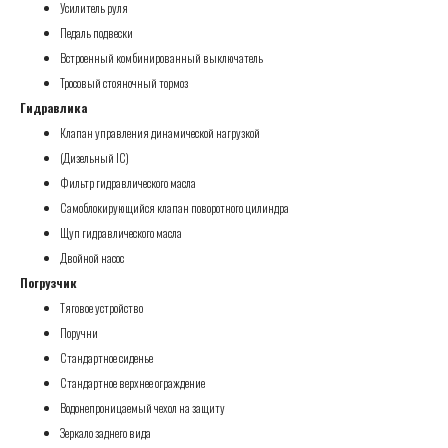
Усилитель руля
Педаль подвески
Встроенный комбинированный выключатель
Тросовый стояночный тормоз
Гидравлика
Клапан управления динамической нагрузкой
(Дизельный IC)
Фильтр гидравлического масла
Самоблокирующийся клапан поворотного цилиндра
Щуп гидравлического масла
Двойной насос
Погрузчик
Тяговое устройство
Поручни
Стандартное сиденье
Стандартное верхнее ограждение
Водонепроницаемый чехол на защиту
Зеркало заднего вида