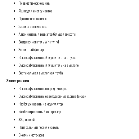
Пневматические шины
Ящик для инструментов
Противовесная сетка
Защита вентилятора
Алюминиевый радиатор большой емкости
Воздухоочиститель Whirlwind
Защитный фильтр
Высокоэффективный глушитель на впуске
Высокоэффективный глушитель на выхлопе
Вертикальная выхлопная труба
Электроника
Высокоэффективные передние фары
Высокоэффективные светодиодные задние фонари
Необслуживаемый аккумулятор
Комбинированный контроллер
ЖК-дисплей
Нейтральный переключатель
Счетчик моточасов