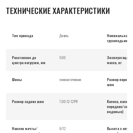
ТЕХНИЧЕСКИЕ ХАРАКТЕРИСТИКИ
Тип привода
Дизель
Номинальная
грузоподъемнос
Расстояние до
500
Эксплуатацион
центра нагрузки, мм
масса, кг
Шины
пневматические
Размер передни
шин
Размер задних шин
7.00-12-12PR
Колеса, количе
передних/задни
ведомые)
Наклон мачты/
6/12
Высота с опущ