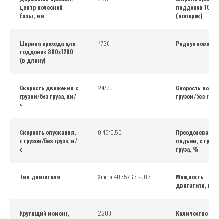
центр колесной
поддонов 1000
базы, мм
(поперек)
Ширина прохода для
4730
Радиус поворот
поддонов 800х1200
(в длину)
Скорость движения с
24/25
Скорость подъе
грузом/без груза, км/
грузом/без груза
ч
Скорость опускания,
0.46/0.50
Преодолеваем
с грузом/без груза, м/
подъем, с грузо
с
груза, %
Тип двигателя
Xinchai4D35ZG31-003
Мощность
двигателя, кВт
Крутящий момент,
2200
Количество