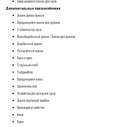
Более широкая спинка для груза
Дополнительные приспособления
Зажим рулона бумаги
Вращающийся зажим для рулонов
Стабилизатор груза
Многобарабанный зажим / Зажим для рулонов
Барабанный зажим
Разгрузочный зажим
Кран-стрела
Струнный столб
Сайдшифтер
Вращающиеся вилы
Удлинитель вил
Устройство для разгрузки груза
Зажим картонной коробки
Толкающее устройство
Ковш
Крюк