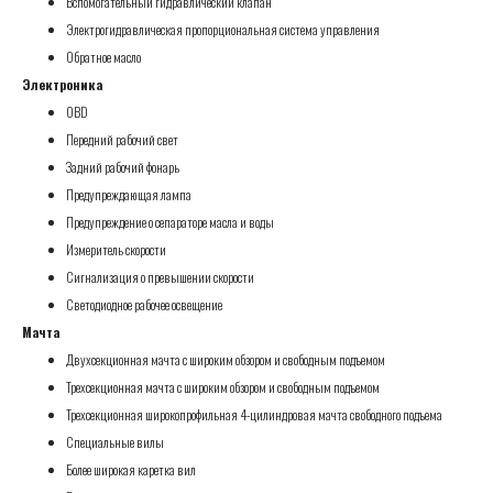
Вспомогательный гидравлический клапан
Электрогидравлическая пропорциональная система управления
Обратное масло
Электроника
OBD
Передний рабочий свет
Задний рабочий фонарь
Предупреждающая лампа
Предупреждение о сепараторе масла и воды
Измеритель скорости
Сигнализация о превышении скорости
Светодиодное рабочее освещение
Мачта
Двухсекционная мачта с широким обзором и свободным подъемом
Трехсекционная мачта с широким обзором и свободным подъемом
Трехсекционная широкопрофильная 4-цилиндровая мачта свободного подъема
Специальные вилы
Более широкая каретка вил