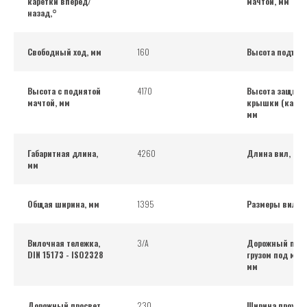
каретки вперед/
мачтой, мм
назад,°
Свободный ход, мм
160
Высота подъем
Высота с поднятой
4170
Высота защитн
мачтой, мм
крышки (кабин
мм
Габаритная длина,
4260
Длина вил, мм
мм
Общая ширина, мм
1395
Размеры вил, 
Вилочная тележка,
3/А
Дорожный прос
DIN 15173 - ISO2328
грузом под мач
мм
Дорожный просвет,
230
Ширина проход