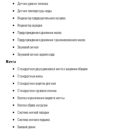
Датчик уровня топлива
Датчик температуры воды
Индикатор предварительного нагрева
Индикатор зарядки
Предупреждение о давлении масла
Предупреждение о давлении трансмиссионного масла
Звуковой сигнал
Звуковой сигнал заднего хода
Мачта
Стандартная двухуровневая мачта с широким обзором
Стандартные вилы
Стандартная каретка для вил
Стандартная грузовая спинка
Клапан ограничения скорости мачты
Клапан сброса нагрузки
Система мягкой посадки
Система мягкого подъема
Боковой ролик