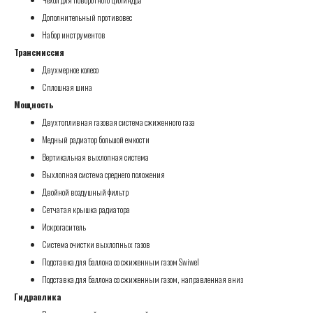
Дополнительный противовес
Набор инструментов
Трансмиссия
Двухмерное колесо
Сплошная шина
Мощность
Двухтопливная газовая система сжиженного газа
Медный радиатор большой емкости
Вертикальная выхлопная система
Выхлопная система среднего положения
Двойной воздушный фильтр
Сетчатая крышка радиатора
Искрогаситель
Система очистки выхлопных газов
Подставка для баллона со сжиженным газом Swiwel
Подставка для баллона со сжиженным газом, направленная вниз
Гидравлика