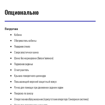
Опционально
Погрузчик
Кабина
Обогреватель кабины
Переднее стекло
Сверхэластичная шина
Шина без маркировки (белая/зеленая)
Подвесное сиденье
Огнетушитель
Крышка поворотного цилиндра
Повышающий верхний защитный кожух
Ручка для помощи при движении задним ходом
Покраска по заказу
Оперативное обслуживание (присутствие оператора Сенсорная система)
Чехол для поворотного цилиндра