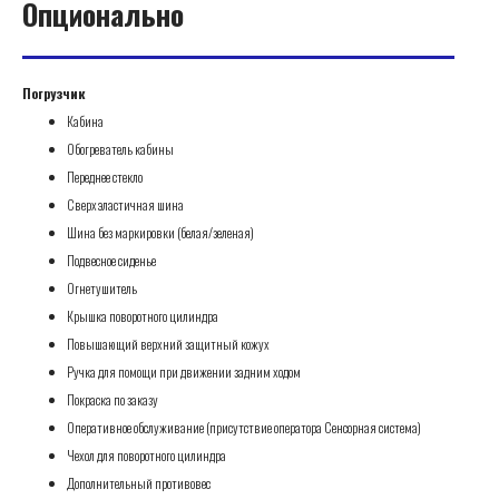
Опционально
Погрузчик
Кабина
Обогреватель кабины
Переднее стекло
Сверхэластичная шина
Шина без маркировки (белая/зеленая)
Подвесное сиденье
Огнетушитель
Крышка поворотного цилиндра
Повышающий верхний защитный кожух
Ручка для помощи при движении задним ходом
Покраска по заказу
Оперативное обслуживание (присутствие оператора Сенсорная система)
Чехол для поворотного цилиндра
Дополнительный противовес