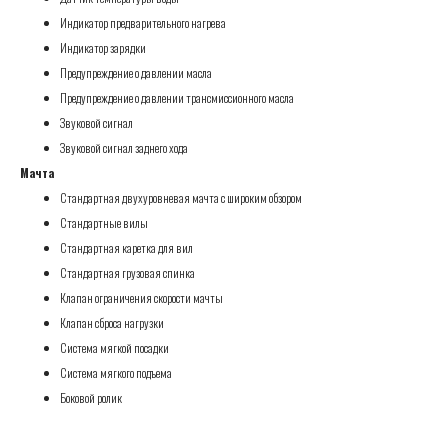
Индикатор предварительного нагрева
Индикатор зарядки
Предупреждение о давлении масла
Предупреждение о давлении трансмиссионного масла
Звуковой сигнал
Звуковой сигнал заднего хода
Мачта
Стандартная двухуровневая мачта с широким обзором
Стандартные вилы
Стандартная каретка для вил
Стандартная грузовая спинка
Клапан ограничения скорости мачты
Клапан сброса нагрузки
Система мягкой посадки
Система мягкого подъема
Боковой ролик