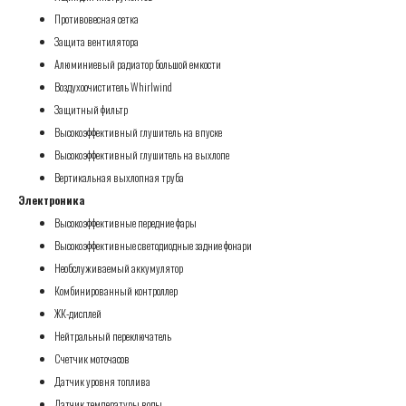
Противовесная сетка
Защита вентилятора
Алюминиевый радиатор большой емкости
Воздухоочиститель Whirlwind
Защитный фильтр
Высокоэффективный глушитель на впуске
Высокоэффективный глушитель на выхлопе
Вертикальная выхлопная труба
Электроника
Высокоэффективные передние фары
Высокоэффективные светодиодные задние фонари
Необслуживаемый аккумулятор
Комбинированный контроллер
ЖК-дисплей
Нейтральный переключатель
Счетчик моточасов
Датчик уровня топлива
Датчик температуры воды