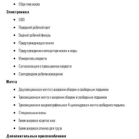
Обратное масло
Электроника
OBD
Передний рабочий свет
Задний рабочий фонарь
Предупреждающая лампа
Предупреждение о сепараторе масла и воды
Измеритель скорости
Сигнализация о превышении скорости
Светодиодное рабочее освещение
Мачта
Двухсекционная мачта с широким обзором и свободным подъемом
Трехсекционная мачта с широким обзором и свободным подъемом
Трехсекционная широкопрофильная 4-цилиндровая мачта свободного подъема
Специальные вилы
Более широкая каретка вил
Более широкая спинка для груза
Дополнительные приспособления