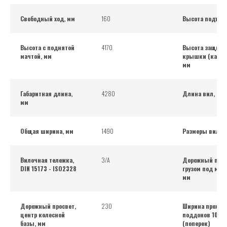
Свободный ход, мм
160
Высота подъем
Высота с поднятой
4170
Высота защитн
мачтой, мм
крышки (кабин
мм
Габаритная длина,
4280
Длина вил, мм
мм
Общая ширина, мм
1490
Размеры вил, 
Вилочная тележка,
3/А
Дорожный прос
DIN 15173 - ISO2328
грузом под мач
мм
Дорожный просвет,
230
Ширина проход
центр колесной
поддонов 1000
базы, мм
(поперек)