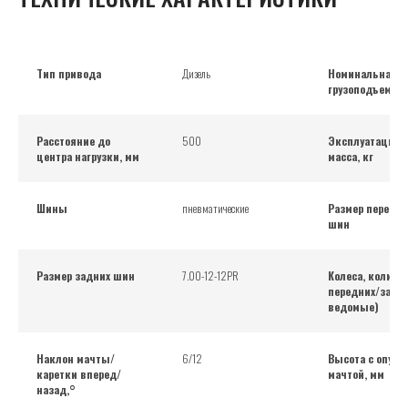
Тип привода
Дизель
Номинальная
грузоподъемнос
Расстояние до
500
Эксплуатацион
центра нагрузки, мм
масса, кг
Шины
пневматические
Размер передни
шин
Размер задних шин
7.00-12-12PR
Колеса, количе
передних/задни
ведомые)
Наклон мачты/
6/12
Высота с опущ
каретки вперед/
мачтой, мм
назад,°