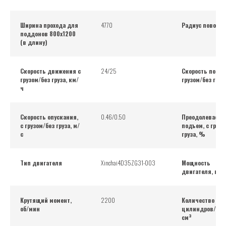
Ширина прохода для
4770
Радиус поворот
поддонов 800х1200
(в длину)
Скорость движения с
24/25
Скорость подъе
грузом/без груза, км/
грузом/без груза
ч
Скорость опускания,
0.46/0.50
Преодолеваем
с грузом/без груза, м/
подъем, с грузо
с
груза, %
Тип двигателя
Xinchai4D35ZG31-003
Мощность
двигателя, кВт
Крутящий момент,
2200
Количество
об/мин
цилиндров/объ
см³