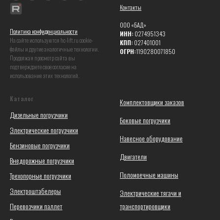
Контакты
ООО «БАД»
Политика конфиденциальности
ИНН:
0274951343
На сайте используются hc-lift.ru coоkie-
КПП:
027401001
файлы и другие аналогичные технологии.
ОГРН:
1190280071850
Продолжая просмотр сайта вы
подтверждаете свое согласие на
использование этих технологий.
Каталог
Комплектовщики заказов
Дизельные погрузчики
Боковые погрузчики
Электрические погрузчики
Навесное оборудование
Бензиновые погрузчики
Двигатели
Внедорожные погрузчики
Поломоечные машины
Трехопорные погрузчики
Электроштабелеры
Электрические тягачи и
Перевозчики паллет
транспортировщики