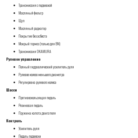
Трансмиссия с подвеской
Масляный фильтр
Щуп
Масляный радиатор
Покрытие без асбеста
Мокрый тормоз (только для BN)
Трансмиссия OKAMURA
Рулевое управление
Полный гидравлический усилитель руля
Рулевое колесо меньшего диаметра
Регулировка рулевого колеса
Шасси
Противоскользящая педаль
Резиновая педаль
Пружина капота двигателя
Контроль
Усилитель руля
Педаль подвески