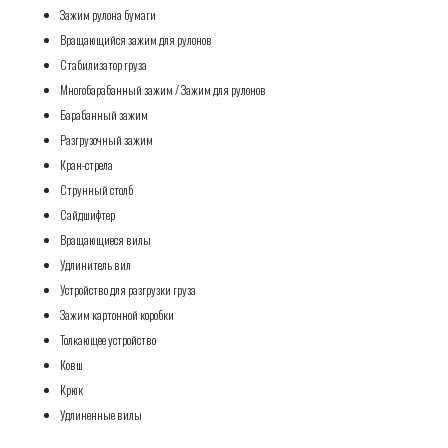
Зажим рулона бумаги
Вращающийся зажим для рулонов
Стабилизатор груза
Многобарабанный зажим / Зажим для рулонов
Барабанный зажим
Разгрузочный зажим
Кран-стрела
Струнный столб
Сайдшифтер
Вращающиеся вилы
Удлинитель вил
Устройство для разгрузки груза
Зажим картонной коробки
Толкающее устройство
Ковш
Крюк
Удлиненные вилы