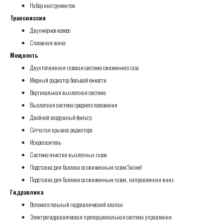
Набор инструментов
Трансмиссия
Двухмерное колесо
Сплошная шина
Мощность
Двухтопливная газовая система сжиженного газа
Медный радиатор большой емкости
Вертикальная выхлопная система
Выхлопная система среднего положения
Двойной воздушный фильтр
Сетчатая крышка радиатора
Искрогаситель
Система очистки выхлопных газов
Подставка для баллона со сжиженным газом Swiwel
Подставка для баллона со сжиженным газом, направленная вниз
Гидравлика
Вспомогательный гидравлический клапан
Электрогидравлическая пропорциональная система управления