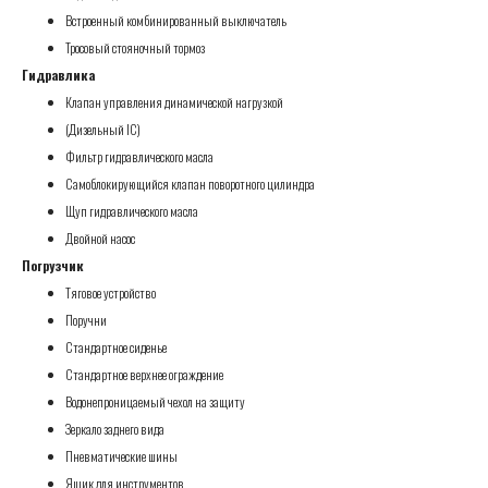
Встроенный комбинированный выключатель
Тросовый стояночный тормоз
Гидравлика
Клапан управления динамической нагрузкой
(Дизельный IC)
Фильтр гидравлического масла
Самоблокирующийся клапан поворотного цилиндра
Щуп гидравлического масла
Двойной насос
Погрузчик
Тяговое устройство
Поручни
Стандартное сиденье
Стандартное верхнее ограждение
Водонепроницаемый чехол на защиту
Зеркало заднего вида
Пневматические шины
Ящик для инструментов