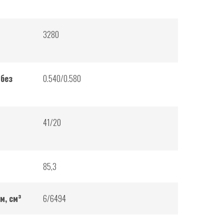
3280
/без
0.540/0.580
41/20
85,3
м, см³
6/6494