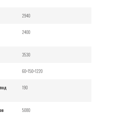
2940
2400
3530
60×150×1220
 под
190
ов
5080