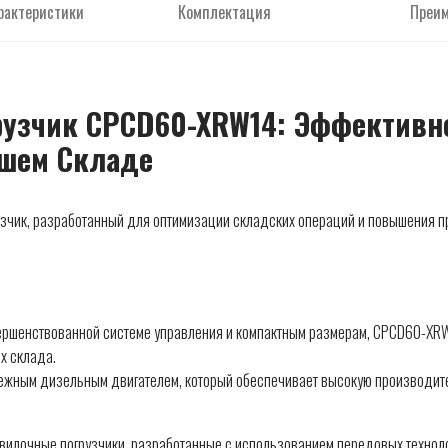
рактеристики
Комплектация
Преи
узчик CPCD60-XRW14: Эффективн
ашем Складе
чик, разработанный для оптимизации складских операций и повышения пр
ршенствованной системе управления и компактным размерам, CPCD60-XRW1
х склада.
ежным дизельным двигателем, который обеспечивает высокую производител
лочные погрузчики, разработанные с использованием передовых технолог