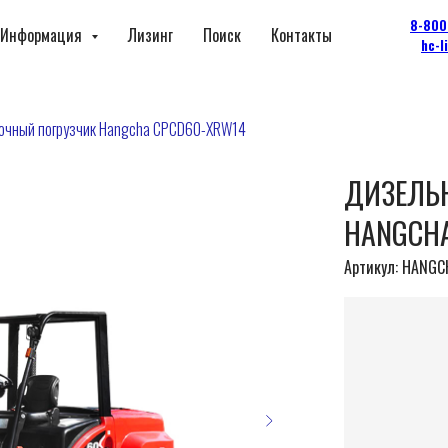
8-800
Информация
Лизинг
Поиск
Контакты
hc-l
очный погрузчик Hangcha CPCD60-XRW14
ДИЗЕЛЬ
HANGCHA
Артикул:
HANGC