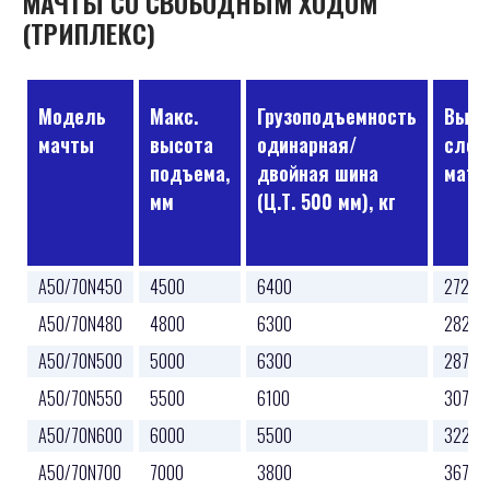
МАЧТЫ СО СВОБОДНЫМ ХОДОМ
(ТРИПЛЕКС)
Модель
Макс.
Грузоподъемность
Высо
мачты
высота
одинарная/
слож
подъема,
двойная шина
матч
мм
(Ц.Т. 500 мм), кг
A50/70N450
4500
6400
2725
A50/70N480
4800
6300
2825
A50/70N500
5000
6300
2875
A50/70N550
5500
6100
3075
A50/70N600
6000
5500
3225
A50/70N700
7000
3800
3675