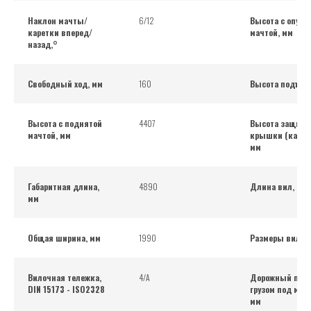
Наклон мачты/
6/12
Высота с опущ
каретки вперед/
мачтой, мм
назад,°
Свободный ход, мм
160
Высота подъем
Высота с поднятой
4407
Высота защитн
мачтой, мм
крышки (кабин
мм
Габаритная длина,
4890
Длина вил, мм
мм
Общая ширина, мм
1990
Размеры вил, 
Вилочная тележка,
4/А
Дорожный прос
DIN 15173 - ISO2328
грузом под мач
мм