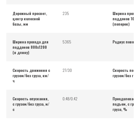
Дорожный просвет,
235
Ширина проход
центр колесной
поддонов 1000
базы, мм
(поперек)
Ширина прохода для
5365
Радиус поворот
поддонов 800х1200
(в длину)
Скорость движения с
27/30
Скорость подъе
грузом/без груза, км/
грузом/без груза
ч
Скорость опускания,
0.48/0.42
Преодолеваем
с грузом/без груза, м/
подъем, с грузо
с
груза, %