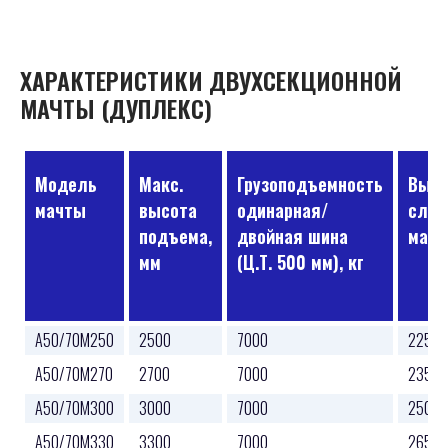
ХАРАКТЕРИСТИКИ ДВУХСЕКЦИОННОЙ
МАЧТЫ (ДУПЛЕКС)
Модель
Макс.
Грузоподъемность
Высо
мачты
высота
одинарная/
слож
подъема,
двойная шина
матч
мм
(Ц.Т. 500 мм), кг
A50/70M250
2500
7000
2250
A50/70M270
2700
7000
2350
A50/70M300
3000
7000
2500
A50/70M330
3300
7000
2650