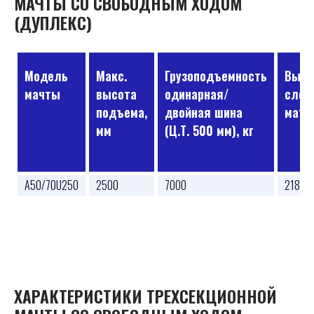
МАЧТЫ СО СВОБОДНЫМ ХОДОМ
(ДУПЛЕКС)
Модель
Макс.
Грузоподъемность
Высо
мачты
высота
одинарная/
слож
подъема,
двойная шина
матч
мм
(Ц.Т. 500 мм), кг
A50/70U250
2500
7000
2185
ХАРАКТЕРИСТИКИ ТРЕХСЕКЦИОННОЙ