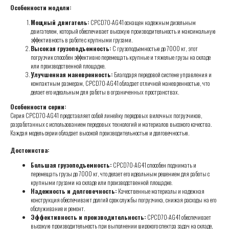
Особенности модели:
Мощный двигатель:
CPCD70-AG41 оснащен надежным дизельным
двигателем, который обеспечивает высокую производительность и максимальную
эффективность в работе с крупными грузами.
Высокая грузоподъемность:
С грузоподъемностью до 7000 кг, этот
погрузчик способен эффективно перемещать крупные и тяжелые грузы на складе
или производственной площадке.
Улучшенная маневренность:
Благодаря передовой системе управления и
компактным размерам, CPCD70-AG41 обладает отличной маневренностью, что
делает его идеальным для работы в ограниченных пространствах.
Особенности серии:
Серия CPCD70-AG41 представляет собой линейку передовых вилочных погрузчиков,
разработанных с использованием передовых технологий и материалов высокого качества.
Каждая модель серии обладает высокой производительностью и долговечностью.
Достоинства:
Большая грузоподъемность:
CPCD70-AG41 способен поднимать и
перемещать грузы до 7000 кг, что делает его идеальным решением для работы с
крупными грузами на складе или производственной площадке.
Надежность и долговечность:
Качественные материалы и надежная
конструкция обеспечивают долгий срок службы погрузчика, снижая расходы на его
обслуживание и ремонт.
Эффективность и производительность:
CPCD70-AG41 обеспечивает
высокую производительность при выполнении широкого спектра задач на складе,