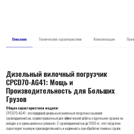
Описание
Технические характеристики
Комплектация
Пре
Дизельный вилочный погрузчик
CPCD70-AG41: Мощь и
Производительность для Больших
Грузов
Общие характеристики модели:
CPCD70-AG41 - это передовой дизельный вилочный погрузчик с высокой
грузоподъемностью, спроектированный для эффективной работы с крупными грузами на
складах и в промышленных условиях. С грузоподъемностью до 7000 кг, этот погрузчик
гарантирует высокую производительность и надежность при обработке тяжелых грузов.