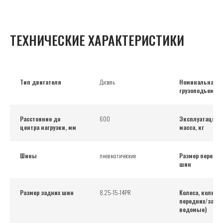
ТЕХНИЧЕСКИЕ ХАРАКТЕРИСТИКИ
Тип двигателя
Дизель
Номинальная
грузоподъемнос
Расстояние до
600
Эксплуатацион
центра нагрузки, мм
масса, кг
Шины
пневматические
Размер передни
шин
Размер задних шин
8.25-15-14PR
Колеса, количе
передних/задни
ведомые)