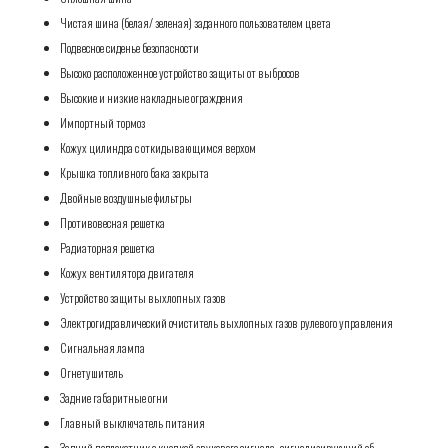
Чистая шина (белая/ зеленая) заданного пользователем цвета
Подвесное сиденье безопасности
Высоко расположенное устройство защиты от выбросов
Высокие и низкие накладные ограждения
Импортный тормоз
Кожух цилиндра с откидывающимся верхом
Крышка топливного бака закрыта
Двойные воздушные фильтры
Противовесная решетка
Радиаторная решетка
Кожух вентилятора двигателя
Устройство защиты выхлопных газов
Электрогидравлический очиститель выхлопных газов рулевого управления
Сигнальная лампа
Огнетушитель
Задние габаритные огни
Главный выключатель питания
Задний подлокотник с кнопкой звукового сигнала, сигнализирующий об