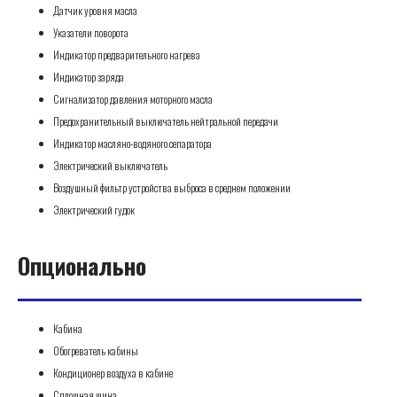
Датчик уровня масла
Указатели поворота
Индикатор предварительного нагрева
Индикатор заряда
Сигнализатор давления моторного масла
Предохранительный выключатель нейтральной передачи
Индикатор масляно-водяного сепаратора
Электрический выключатель
Воздушный фильтр устройства выброса в среднем положении
Электрический гудок
Опционально
Кабина
Обогреватель кабины
Кондиционер воздуха в кабине
Сплошная шина