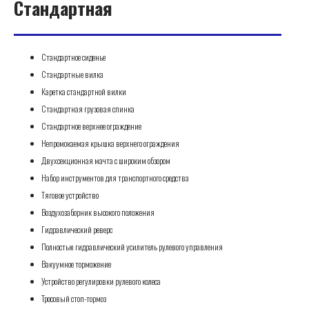
Стандартная
Стандартное сиденье
Стандартные вилка
Каретка стандартной вилки
Стандартная грузовая спинка
Стандартное верхнее ограждение
Непромокаемая крышка верхнего ограждения
Двухсекционная мачта с широким обзором
Набор инструментов для транспортного средства
Тяговое устройство
Воздухозаборник высокого положения
Гидравлический реверс
Полностью гидравлический усилитель рулевого управления
Вакуумное торможение
Устройство регулировки рулевого колеса
Тросовый стоп-тормоз