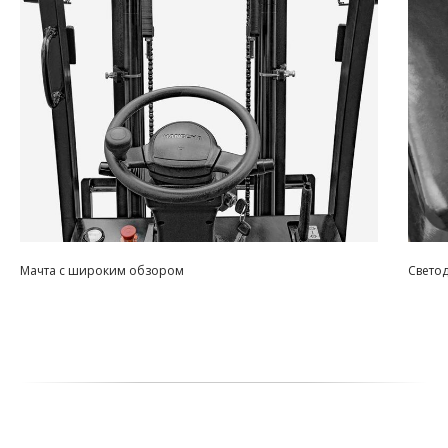
Мачта с широким обзором
Свето