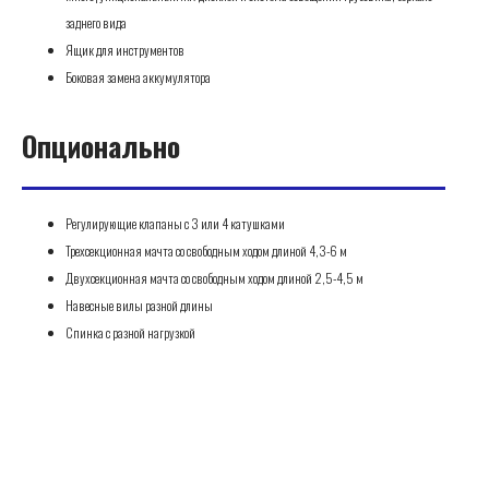
заднего вида
Ящик для инструментов
Боковая замена аккумулятора
Опционально
Регулирующие клапаны с 3 или 4 катушками
Трехсекционная мачта со свободным ходом длиной 4,3-6 м
Двухсекционная мачта со свободным ходом длиной 2,5-4,5 м
Навесные вилы разной длины
Спинка с разной нагрузкой