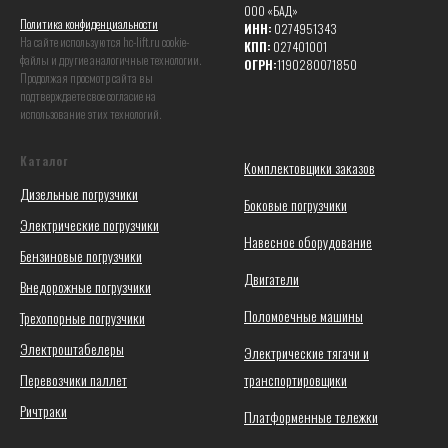
ООО «БАД»
Политика конфиденциальности
ИНН:
0274951343
На сайте используются hc-lift.ru coоkie-
КПП:
027401001
файлы и другие аналогичные технологии.
ОГРН:
1190280071850
Продолжая просмотр сайта вы
подтверждаете свое согласие на
использование этих технологий.
Каталог
Комплектовщики заказов
Дизельные погрузчики
Боковые погрузчики
Электрические погрузчики
Навесное оборудование
Бензиновые погрузчики
Двигатели
Внедорожные погрузчики
Поломоечные машины
Трехопорные погрузчики
Электроштабелеры
Электрические тягачи и
Перевозчики паллет
транспортировщики
Ричтраки
Платформенные тележки