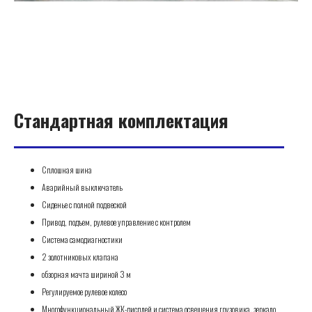
Стандартная комплектация
Сплошная шина
Аварийный выключатель
Сиденье с полной подвеской
Привод, подъем, рулевое управление с контролем
Система самодиагностики
2 золотниковых клапана
обзорная мачта шириной 3 м
Регулируемое рулевое колесо
Многофункциональный ЖК-дисплей и система освещения грузовика, зеркало