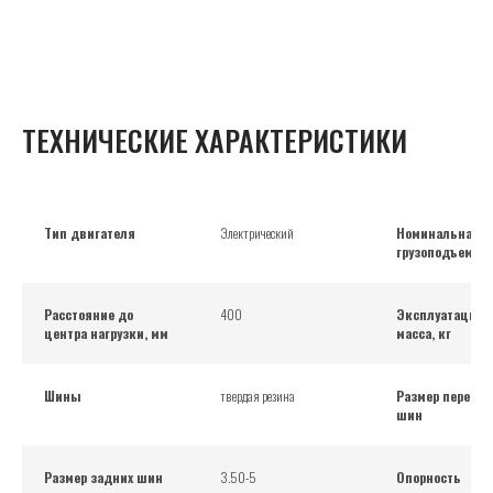
ТЕХНИЧЕСКИЕ ХАРАКТЕРИСТИКИ
Тип двигателя
Электрический
Номинальная
грузоподъемнос
Расстояние до
400
Эксплуатацион
центра нагрузки, мм
масса, кг
Шины
твердая резина
Размер передни
шин
Размер задних шин
3.50-5
Опорность