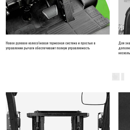
Новое рулевое колесо\новая тормозная система и простые в
Для зна
управлении рычаги обеспечивают полную управляемость
дополни
несколь