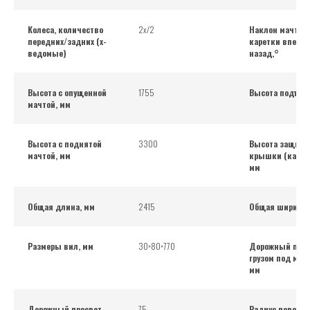
Колеса, количество
2х/2
Наклон мачты/
передних/задних (х-
каретки вперед
ведомые)
назад,°
Высота с опущенной
1755
Высота подъем
мачтой, мм
Высота с поднятой
3300
Высота защитн
мачтой, мм
крышки (кабин
мм
Общая длина, мм
2415
Общая ширина,
Размеры вил, мм
30×80×770
Дорожный прос
грузом под мач
мм
Дорожный просвет,
75
Радиус поворот