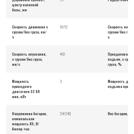
центр колесной
базы, мм
Скорость движения с
10/12
Скорость подъе
грузом/без груза, км/
грузом/без груз
ч
с
Скорость опускания,
410
Преодолеваем
с грузом/без груза,
подъем, с грузо
мм/с
груза, %
Мощность
3
Мощность двиг
приводного
подъема при S
двигателя S2 60
мин, кВт
Напряжение батареи,
24/240
Вес батареи, кг
номинальная
мощность K5, В/
Ампер-час