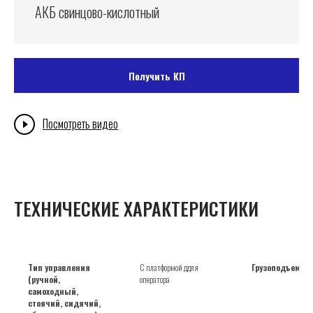
АКБ свинцово-кислотный
Получить КП
Посмотреть видео
ТЕХНИЧЕСКИЕ ХАРАКТЕРИСТИКИ
Тип управления
С платформой ддля
Грузоподъемнос
(ручной,
оператора
самоходный,
стоячий, сидячий,