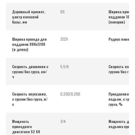
Дорожный просвет,
60
Ширина проход
центр колесной
поддонов 1000
базы, мм
(поперек)
Ширина прохода для
3129
Радиус поворот
поддонов 800х1200
(в длину)
Скорость движения с
5,5/6
Скорость подъе
грузом/без груза, км/
грузом/без груза
ч
Скорость опускания,
0,200/0,200
Преодолеваем
с грузом/без груза, м/
подъем, с грузо
с
груза, %
Мощность
3/4
Мощность двиг
приводного
подъема при S
двигателя S2 60