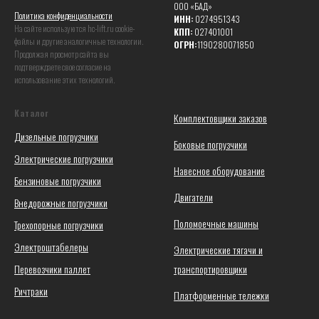
ООО «БАД»
Политика конфиденциальности
ИНН:
0274951343
На сайте используются hc-lift.ru coоkie-
КПП:
027401001
файлы и другие аналогичные технологии.
ОГРН:
1190280071850
Продолжая просмотр сайта вы
подтверждаете свое согласие на
использование этих технологий.
Каталог
Комплектовщики заказов
Дизельные погрузчики
Боковые погрузчики
Электрические погрузчики
Навесное оборудование
Бензиновые погрузчики
Двигатели
Внедорожные погрузчики
Поломоечные машины
Трехопорные погрузчики
Электроштабелеры
Электрические тягачи и
Перевозчики паллет
транспортировщики
Ричтраки
Платформенные тележки