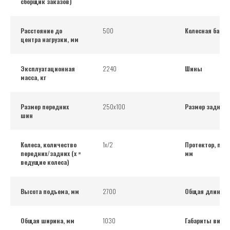
сборщик заказов)
Расстояние до
500
Колесная база,
центра нагрузки, мм
Эксплуатационная
2240
Шины
масса, кг
Размер передних
250х100
Размер задних
шин
Колеса, количество
1х/2
Протектор, пер
передних/задних (x =
мм
ведущие колеса)
Высота подъема, мм
2700
Общая длина, 
Общая ширина, мм
1030
Габариты вил, 