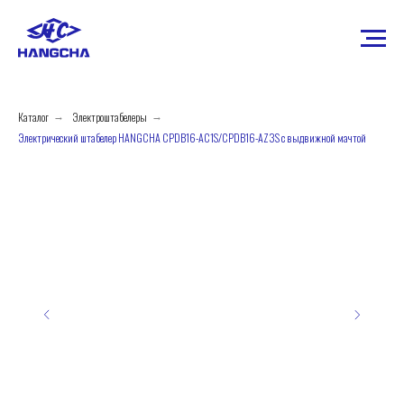
Каталог
Электроштабелеры
→
→
Электрический штабелер HANGCHA CPDB16-AC1S/CPDB16-AZ3S с выдвижной мачтой