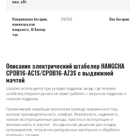
мин, кВт
Напряжение батареи,
24/350
Вес батареи, кг
номинальная
мощность, В/Ампер-
час
Описание электрический штабелер HANGCHA
CPDB16-AC1S/CPDB16-AZ3S с выдвижной
мачтой
Широко используется при укладке поддонов, везде, где тележка-
штабелер опорного рычага не может работать с закрытым поддоном и
нижним поддоном.
Применяемая новейшая технология привода переменного тока,
высокая производительность, комфорт, безопасность, надежность,
низкие эксплуатационные расходы, простота в эксплуатации и
экономичность в покупке - это идеальное решение для складов,
супермаркетов, погрузочно-разгрузочных мастерских и обработки
поддонов с грузами.