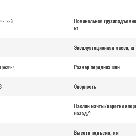
ический
Номинальная грузоподъемно
кг
Эксплуатационная масса, кг
я резина
Размер передних шин
8
Опорность
Наклон мачты/каретки впер
назад,°
Высота подъема, мм