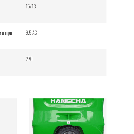
15/18
ма при
9,5 AC
270