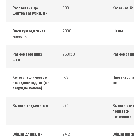
Расстояние до
500
Колесная база,
центра нагрузки, мм
Эксплуатационная
2000
Шины
масса, кг
Размер передних
250х80
Размер задних
шин
Колеса, количество
1х/2
Протектор, зад
передних/задних (x =
мм
ведущие колеса)
Высота подъема, мм
2700
Высота мачты 
поднятом
положении, мм
Общая длина, мм
2412
Общая ширина,