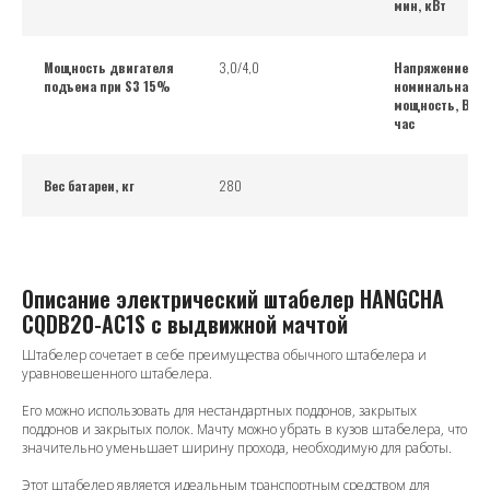
мин, кВт
Мощность двигателя
3,0/4,0
Напряжение бат
подъема при S3 15%
номинальная
мощность, В/Ам
час
Вес батареи, кг
280
Описание электрический штабелер HANGCHA
CQDB20-AC1S с выдвижной мачтой
Штабелер сочетает в себе преимущества обычного штабелера и
уравновешенного штабелера.
Его можно использовать для нестандартных поддонов, закрытых
поддонов и закрытых полок. Мачту можно убрать в кузов штабелера, что
значительно уменьшает ширину прохода, необходимую для работы.
Этот штабелер является идеальным транспортным средством для