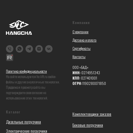
Компания
О компании
Доставка и оплата
Сертификаты
Контакты
ООО «БАД»
Политика конфиденциальности
ИНН:
0274951343
На сайте используются hc-lift.ru coоkie-
КПП:
027401001
файлы и другие аналогичные технологии.
ОГРН:
1190280071850
Продолжая просмотр сайта вы
подтверждаете свое согласие на
использование этих технологий.
Каталог
Комплектовщики заказов
Дизельные погрузчики
Боковые погрузчики
Электрические погрузчики