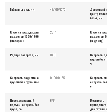
Габариты вил, мм
45/100/1070
Дорожный прос
центр колесной
базы, мм
Ширина прохода для
2817
Ширина проход
поддонов 1000х1200
поддонов 800х
(поперек)
(в длину)
Радиус поворота, мм
1800
Скорость движ
грузом/без груз
ч
Скорость подъема, с
0,100/0,155
Скорость опуск
грузом/без груза, м/с
с грузом/без гру
с
Преодолеваемый
6/14
Мощность
подъем, с грузом/без
приводного
груза, %
двигателя S2 6