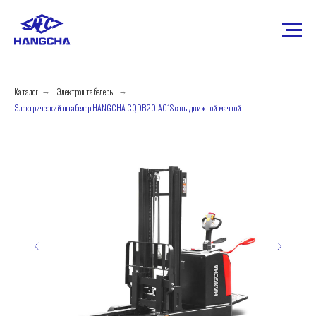
Каталог
Электроштабелеры
→
→
Электрический штабелер HANGCHA CQDB20-AC1S с выдвижной мачтой