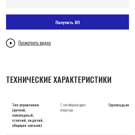
Получить КП
Посмотреть видео
ТЕХНИЧЕСКИЕ ХАРАКТЕРИСТИКИ
Тип управления
С платформой ддля
Грузоподъемнос
(ручной,
оператора
самоходный,
стоячий, сидячий,
сборщик заказов)