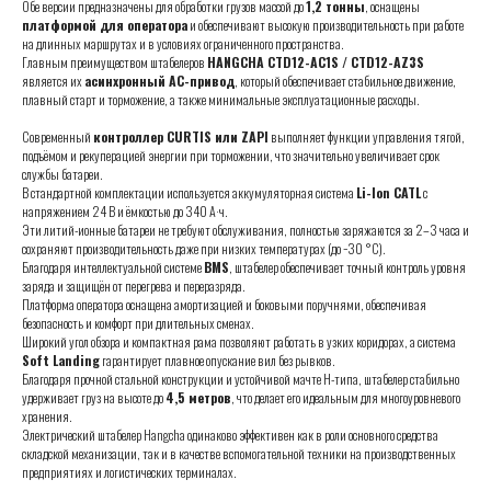
Обе версии предназначены для обработки грузов массой до
1,2 тонны
, оснащены
платформой для оператора
и обеспечивают высокую производительность при работе
на длинных маршрутах и в условиях ограниченного пространства.
Главным преимуществом штабелеров
HANGCHA CTD12-AC1S / CTD12-AZ3S
является их
асинхронный AC-привод
, который обеспечивает стабильное движение,
плавный старт и торможение, а также минимальные эксплуатационные расходы.
Современный
контроллер CURTIS или ZAPI
выполняет функции управления тягой,
подъёмом и рекуперацией энергии при торможении, что значительно увеличивает срок
службы батареи.
В стандартной комплектации используется аккумуляторная система
Li-Ion CATL
с
напряжением 24 В и ёмкостью до 340 А·ч.
Эти литий-ионные батареи не требуют обслуживания, полностью заряжаются за 2–3 часа и
сохраняют производительность даже при низких температурах (до −30 °C).
Благодаря интеллектуальной системе
BMS
, штабелер обеспечивает точный контроль уровня
заряда и защищён от перегрева и переразряда.
Платформа оператора оснащена амортизацией и боковыми поручнями, обеспечивая
безопасность и комфорт при длительных сменах.
Широкий угол обзора и компактная рама позволяют работать в узких коридорах, а система
Soft Landing
гарантирует плавное опускание вил без рывков.
Благодаря прочной стальной конструкции и устойчивой мачте H-типа, штабелер стабильно
удерживает груз на высоте до
4,5 метров
, что делает его идеальным для многоуровневого
хранения.
Электрический штабелер Hangcha одинаково эффективен как в роли основного средства
складской механизации, так и в качестве вспомогательной техники на производственных
предприятиях и логистических терминалах.