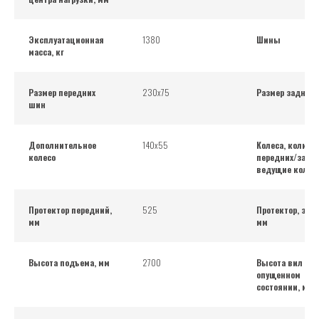
Эксплуатационная
1380
Шины
масса, кг
Размер передних
230х75
Размер задних
шин
Дополнительное
140х55
Колеса, количе
колесо
передних/задни
ведущие колес
Протектор передний,
525
Протектор, зад
мм
мм
Высота подъема, мм
2700
Высота вил в
опущенном
состоянии, мм