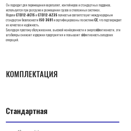
Он подходит для перемещения европаллет, контейнеров и стандартных поддонов,
используется при разгрузке и размещении грузов в стеллажных системах.
Модели
CTD12-AC1S
и
CTD12-AZ3S
полностью соответствуют международным
стандартам безопасности
ISO 3691
и сертифицированы по системе
CE
, что подтверждает
их качество и надёжность.
Благодаря простому обслуживанию, высокой манёвренности и энергоэффективности, эти
штабелеры снижают издержки предприятия и повышают эффективность складских
операций.
КОМПЛЕКТАЦИЯ
Стандартная