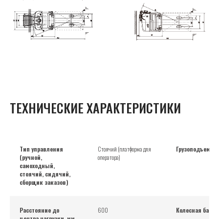
ТЕХНИЧЕСКИЕ ХАРАКТЕРИСТИКИ
Тип управления
Стоячий (платформа для
Грузоподъемнос
(ручной,
оператора)
самоходный,
стоячий, сидячий,
сборщик заказов)
Расстояние до
600
Колесная база,
центра нагрузки, мм