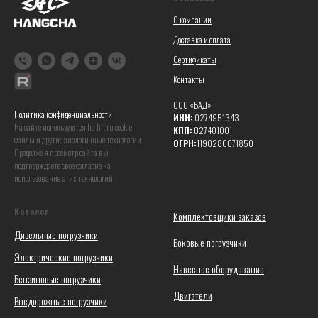
О компании
Доставка и оплата
Сертификаты
Контакты
ООО «БАД»
Политика конфиденциальности
ИНН:
0274951343
На сайте используются hc-lift.ru coоkie-
КПП:
027401001
файлы и другие аналогичные технологии.
ОГРН:
1190280071850
Продолжая просмотр сайта вы
подтверждаете свое согласие на
использование этих технологий.
Каталог
Комплектовщики заказов
Дизельные погрузчики
Боковые погрузчики
Электрические погрузчики
Навесное оборудование
Бензиновые погрузчики
Двигатели
Внедорожные погрузчики