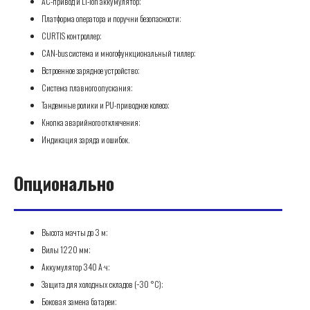
AC-привод и Li-Ion аккумулятор;
Платформа оператора и поручни безопасности;
CURTIS контроллер;
CAN-bus система и многофункциональный тиллер;
Встроенное зарядное устройство;
Система плавного опускания;
Тандемные ролики и PU-приводное колесо;
Кнопка аварийного отключения;
Индикация заряда и ошибок.
Опционально
Высота мачты до 3 м;
Вилы 1220 мм;
Аккумулятор 340 А·ч;
Защита для холодных складов (−30 °C);
Боковая замена батареи;