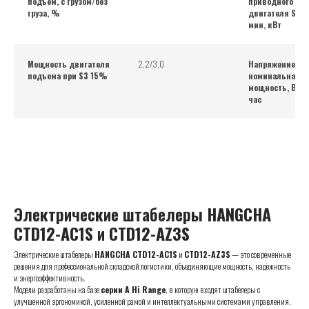
подъем, с грузом/без
приводного
груза, %
двигателя S2 6
мин, кВт
Мощность двигателя
2,2/3,0
Напряжение бат
подъема при S3 15%
номинальная
мощность, В/Ам
час
Электрические штабелеры
HANGCHA
CTD12-AC1S
и
CTD12-AZ3S
Электрические штабелеры
HANGCHA CTD12-AC1S
и
CTD12-AZ3S
— это современные
решения для профессиональной складской логистики, объединяющие мощность, надёжность
и энергоэффективность.
Модели разработаны на базе
серии A Hi Range
, в которую входят штабелеры с
улучшенной эргономикой, усиленной рамой и интеллектуальными системами управления.