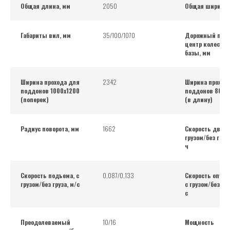
Общая длина, мм
2050
Общая ширина,
Габариты вил, мм
35/100/1070
Дорожный прос
центр колесной
базы, мм
Ширина прохода для
2342
Ширина проход
поддонов 1000х1200
поддонов 800х
(поперек)
(в длину)
Радиус поворота, мм
1662
Скорость движ
грузом/без груз
ч
Скорость подъема, с
0,087/0,133
Скорость опуск
грузом/без груза, м/с
с грузом/без гру
с
Преодолеваемый
10/16
Мощность