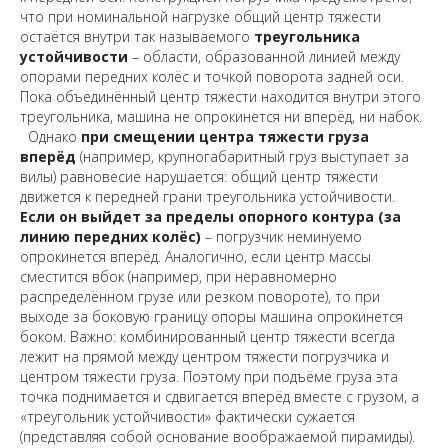
что при номинальной нагрузке общий центр тяжести
остаётся внутри так называемого
треугольника
устойчивости
– области, образованной линией между
опорами передних колёс и точкой поворота задней оси.
Пока объединённый центр тяжести находится внутри этого
треугольника, машина не опрокинется ни вперёд, ни набок.
Однако
при смещении центра тяжести груза
вперёд
(например, крупногабаритный груз выступает за
вилы) равновесие нарушается: общий центр тяжести
движется к передней грани треугольника устойчивости.
Если он выйдет за пределы опорного контура (за
линию передних колёс)
– погрузчик неминуемо
опрокинется вперёд. Аналогично, если центр массы
сместится вбок (например, при неравномерно
распределённом грузе или резком повороте), то при
выходе за боковую границу опоры машина опрокинется
боком.
Важно:
комбинированный центр тяжести всегда
лежит на прямой между центром тяжести погрузчика и
центром тяжести груза. Поэтому при подъёме груза эта
точка поднимается и сдвигается вперёд вместе с грузом, а
«треугольник устойчивости» фактически сужается
(представляя собой основание воображаемой пирамиды).