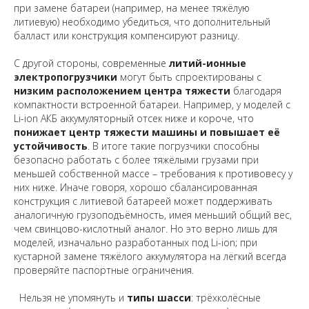
при замене батареи (например, на менее тяжёлую
литиевую) необходимо убедиться, что дополнительный
балласт или конструкция компенсируют разницу.
С другой стороны, современные
литий-ионные
электропогрузчики
могут быть спроектированы с
низким расположением центра тяжести
благодаря
компактности встроенной батареи. Например, у моделей с
Li-ion АКБ аккумуляторный отсек ниже и короче, что
понижает центр тяжести машины и повышает её
устойчивость
. В итоге такие погрузчики способны
безопасно работать с более тяжёлыми грузами при
меньшей собственной массе – требования к противовесу у
них ниже. Иначе говоря, хорошо сбалансированная
конструкция с литиевой батареей может поддерживать
аналогичную грузоподъёмность, имея меньший общий вес,
чем свинцово-кислотный аналог. Но это верно лишь для
моделей, изначально разработанных под Li-ion; при
кустарной замене тяжёлого аккумулятора на лёгкий всегда
проверяйте паспортные ограничения.
Нельзя не упомянуть и
типы шасси
: трёхколёсные