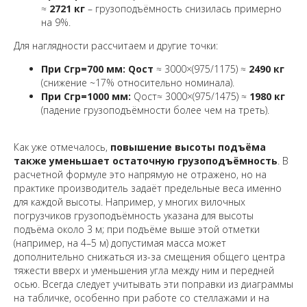
≈
2721 кг
– грузоподъёмность снизилась примерно
на 9%.
Для наглядности рассчитаем и другие точки:
При Cгр=700 мм:
Qост
≈ 3000×(975/1175) ≈
2490 кг
(снижение ~17% относительно номинала).
При Cгр=1000 мм:
Qост≈ 3000×(975/1475) ≈
1980 кг
(падение грузоподъёмности более чем на треть).
Как уже отмечалось,
повышение высоты подъёма
также уменьшает остаточную грузоподъёмность
. В
расчетной формуле это напрямую не отражено, но на
практике производитель задаёт предельные веса именно
для каждой высоты. Например, у многих вилочных
погрузчиков грузоподъёмность указана для высоты
подъёма около 3 м; при подъёме выше этой отметки
(например, на 4–5 м) допустимая масса может
дополнительно снижаться из-за смещения общего центра
тяжести вверх и уменьшения угла между ним и передней
осью. Всегда следует учитывать эти поправки из диаграммы
на табличке, особенно при работе со стеллажами и на