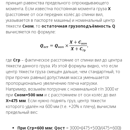
принцип равенства предельного опрокидывающего
момента. Если известна
постоянная момента груза
X
(расстояние от оси передних колёс до спинки вил,
указывается в паспорте машины) и номинальный центр
тяжести
Cном
, то
остаточная грузоподъёмность
Q
вычисляется по формуле:
где
Cгр
– фактическое расстояние от спинки вил до центра
тяжести данного груза. Из этой формулы видно, что если
центр тяжести груза смещён дальше, чем стандартный, то
(при прочих равных) допустимая масса уменьшается
пропорционально увеличению плеча нагрузки.
Например, возьмём погрузчик с номинальной г/п 3000 кг
при
Cном=500 мм
и с расстоянием от оси колёс до вил
X≈475 мм
. Если нужно поднять груз, центр тяжести
которого удалён на 600 мм (т.е. +20% к плечу), вычислим
предельный вес:
При Cгр=600 мм:
Qост
= 3000×((475+500)/(475+600))