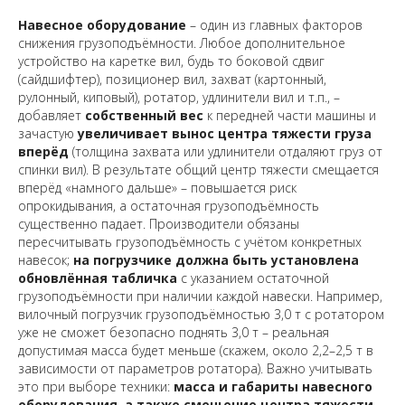
Навесное оборудование
– один из главных факторов
снижения грузоподъёмности. Любое дополнительное
устройство на каретке вил, будь то боковой сдвиг
(сайдшифтер), позиционер вил, захват (картонный,
рулонный, киповый), ротатор, удлинители вил и т.п., –
добавляет
собственный вес
к передней части машины и
зачастую
увеличивает вынос центра тяжести груза
вперёд
(толщина захвата или удлинители отдаляют груз от
спинки вил). В результате общий центр тяжести смещается
вперёд «намного дальше» – повышается риск
опрокидывания, а остаточная грузоподъёмность
существенно падает. Производители обязаны
пересчитывать грузоподъёмность с учётом конкретных
навесок;
на погрузчике должна быть установлена
обновлённая табличка
с указанием остаточной
грузоподъёмности при наличии каждой навески. Например,
вилочный погрузчик грузоподъёмностью 3,0 т с ротатором
уже не сможет безопасно поднять 3,0 т – реальная
допустимая масса будет меньше (скажем, около 2,2–2,5 т в
зависимости от параметров ротатора). Важно учитывать
это при выборе техники:
масса и габариты навесного
оборудования, а также смещение центра тяжести