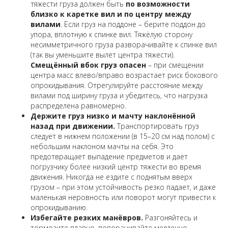
тяжести груза должен быть
по возможности
близко к каретке вил и по центру между
вилами
. Если груз на поддоне – берите поддон до
упора, вплотную к спинке вил. Тяжёлую сторону
несимметричного груза разворачивайте к спинке вил
(так вы уменьшите вылет центра тяжести).
Смещённый вбок груз опасен
– при смещении
центра масс влево/вправо возрастает риск бокового
опрокидывания. Отрегулируйте расстояние между
вилами под ширину груза и убедитесь, что нагрузка
распределена равномерно.
Держите груз низко и мачту наклонённой
назад при движении.
Транспортировать груз
следует в нижнем положении (в 15–20 см над полом) с
небольшим наклоном мачты на себя. Это
предотвращает выпадение предметов и даёт
погрузчику более низкий центр тяжести во время
движения. Никогда не ездите с поднятым вверх
грузом – при этом устойчивость резко падает, и даже
маленькая неровность или поворот могут привести к
опрокидыванию.
Избегайте резких манёвров.
Разгоняйтесь и
тормозите плавно, поворачивайте медленно,