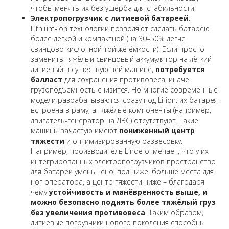
чтобы менять их без ущерба для стабильности.
Электропогрузчик с литиевой батареей.
Lithium-ion технологии позволяют сделать батарею
более лёгкой и компактной (на 30–50% легче
свинцово-кислотной той же ёмкости). Если просто
заменить тяжёлый свинцовый аккумулятор на лёгкий
литиевый в существующей машине,
потребуется
балласт
для сохранения противовеса, иначе
грузоподъёмность снизится. Но многие современные
модели разрабатываются сразу под Li-ion: их батарея
встроена в раму, а тяжёлые компоненты (например,
двигатель-генератор на ДВС) отсутствуют. Такие
машины зачастую имеют
пониженный центр
тяжести
и оптимизированную развесовку.
Например, производитель Linde отмечает, что у их
интегрированных электропогрузчиков пространство
для батареи уменьшено, пол ниже, больше места для
ног оператора, а центр тяжести ниже – благодаря
чему
устойчивость и манёвренность выше, и
можно безопасно поднять более тяжёлый груз
без увеличения противовеса
. Таким образом,
литиевые погрузчики нового поколения способны