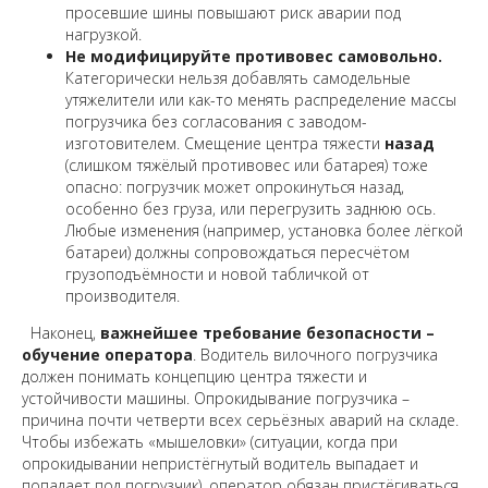
просевшие шины повышают риск аварии под
нагрузкой.
Не модифицируйте противовес самовольно.
Категорически нельзя добавлять самодельные
утяжелители или как-то менять распределение массы
погрузчика без согласования с заводом-
изготовителем. Смещение центра тяжести
назад
(слишком тяжёлый противовес или батарея) тоже
опасно: погрузчик может опрокинуться назад,
особенно без груза, или перегрузить заднюю ось.
Любые изменения (например, установка более лёгкой
батареи) должны сопровождаться пересчётом
грузоподъёмности и новой табличкой от
производителя.
Наконец,
важнейшее требование безопасности –
обучение оператора
. Водитель вилочного погрузчика
должен понимать концепцию центра тяжести и
устойчивости машины. Опрокидывание погрузчика –
причина почти четверти всех серьёзных аварий на складе.
Чтобы избежать «мышеловки» (ситуации, когда при
опрокидывании непристёгнутый водитель выпадает и
попадает под погрузчик), оператор обязан пристёгиваться