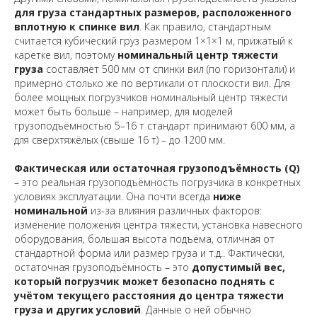
для груза стандартных размеров, расположенного
вплотную к спинке вил
. Как правило, стандартным
считается кубический груз размером 1×1×1 м, прижатый к
каретке вил, поэтому
номинальный центр тяжести
груза
составляет 500 мм от спинки вил (по горизонтали) и
примерно столько же по вертикали от плоскости вил. Для
более мощных погрузчиков номинальный центр тяжести
может быть больше – например, для моделей
грузоподъёмностью 5–16 т стандарт принимают 600 мм, а
для сверхтяжёлых (свыше 16 т) – до 1200 мм.
Фактическая или остаточная грузоподъёмность (Q)
– это реальная грузоподъёмность погрузчика в конкретных
условиях эксплуатации. Она почти всегда
ниже
номинальной
из-за влияния различных факторов:
изменение положения центра тяжести, установка навесного
оборудования, большая высота подъёма, отличная от
стандартной форма или размер груза и т.д.. Фактически,
остаточная грузоподъёмность – это
допустимый вес,
который погрузчик может безопасно поднять с
учётом текущего расстояния до центра тяжести
груза и других условий
. Данные о ней обычно