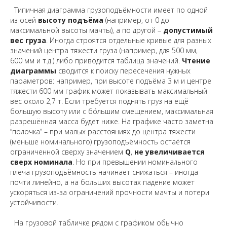
Типичная диаграмма грузоподъёмности имеет по одной
из осей
высоту подъёма
(например, от 0 до
максимальной высоты мачты), а по другой –
допустимый
вес груза
. Иногда строятся отдельные кривые для разных
значений центра тяжести груза (например, для 500 мм,
600 мм и т.д.) либо приводится таблица значений.
Чтение
диаграммы
сводится к поиску пересечения нужных
параметров: например, при высоте подъёма 3 м и центре
тяжести 600 мм график может показывать максимальный
вес около 2,7 т. Если требуется поднять груз на ещё
большую высоту или с бóльшим смещением, максимальная
разрешённая масса будет ниже. На графике часто заметна
“полочка” – при малых расстояниях до центра тяжести
(меньше номинального) грузоподъёмность остаётся
ограниченной сверху значением
Q
,
не увеличивается
сверх номинала
. Но при превышении номинального
плеча грузоподъёмность начинает снижаться – иногда
почти линейно, а на больших высотах падение может
ускоряться из-за ограничений прочности мачты и потери
устойчивости.
На грузовой табличке рядом с графиком обычно