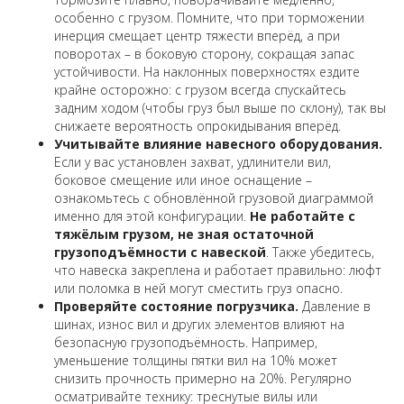
особенно с грузом. Помните, что при торможении
инерция смещает центр тяжести вперёд, а при
поворотах – в боковую сторону, сокращая запас
устойчивости. На наклонных поверхностях ездите
крайне осторожно: с грузом всегда спускайтесь
задним ходом
(чтобы груз был выше по склону), так вы
снижаете вероятность опрокидывания вперёд.
Учитывайте влияние навесного оборудования.
Если у вас установлен захват, удлинители вил,
боковое смещение или иное оснащение –
ознакомьтесь с обновлённой грузовой диаграммой
именно для этой конфигурации.
Не работайте с
тяжёлым грузом, не зная остаточной
грузоподъёмности с навеской
. Также убедитесь,
что навеска закреплена и работает правильно: люфт
или поломка в ней могут сместить груз опасно.
Проверяйте состояние погрузчика.
Давление в
шинах, износ вил и других элементов влияют на
безопасную грузоподъёмность. Например,
уменьшение толщины пятки вил на 10% может
снизить прочность примерно на 20%. Регулярно
осматривайте технику: треснутые вилы или