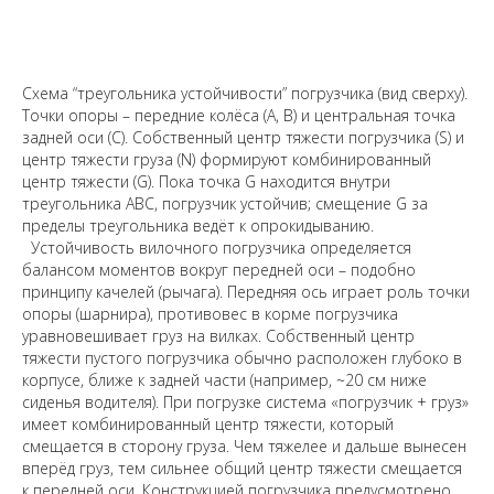
Схема “треугольника устойчивости” погрузчика (вид сверху).
Точки опоры – передние колёса (A, B) и центральная точка
задней оси (C). Собственный центр тяжести погрузчика (S) и
центр тяжести груза (N) формируют комбинированный
центр тяжести (G). Пока точка G находится внутри
треугольника ABC, погрузчик устойчив; смещение G за
пределы треугольника ведёт к опрокидыванию.
Устойчивость вилочного погрузчика определяется
балансом моментов вокруг передней оси – подобно
принципу качелей (рычага). Передняя ось играет роль точки
опоры (шарнира),
противовес
в корме погрузчика
уравновешивает
груз
на вилках. Собственный центр
тяжести пустого погрузчика обычно расположен глубоко в
корпусе, ближе к задней части (например, ~20 см ниже
сиденья водителя). При погрузке система «погрузчик + груз»
имеет
комбинированный центр тяжести
, который
смещается в сторону груза. Чем тяжелее и дальше вынесен
вперёд груз, тем сильнее общий центр тяжести смещается
к передней оси. Конструкцией погрузчика предусмотрено,