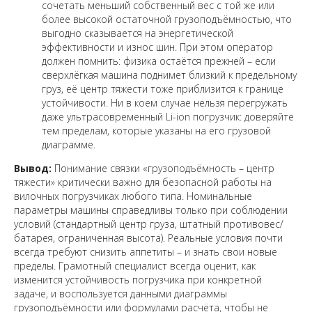
сочетать меньший собственный вес с той же или
более высокой остаточной грузоподъёмностью, что
выгодно сказывается на энергетической
эффективности и износ шин. При этом оператор
должен помнить: физика остаётся прежней – если
сверхлёгкая машина поднимет близкий к предельному
груз, её центр тяжести тоже приблизится к границе
устойчивости. Ни в коем случае нельзя перегружать
даже ультрасовременный Li-ion погрузчик: доверяйте
тем пределам, которые указаны на его грузовой
диаграмме.
Вывод:
Понимание связки «грузоподъёмность – центр
тяжести» критически важно для безопасной работы на
вилочных погрузчиках любого типа. Номинальные
параметры машины справедливы только при соблюдении
условий (стандартный центр груза, штатный противовес/
батарея, ограниченная высота). Реальные условия почти
всегда требуют снизить аппетиты – и знать свои новые
пределы. Грамотный специалист всегда оценит, как
изменится устойчивость погрузчика при конкретной
задаче, и воспользуется данными диаграммы
грузоподъёмности или формулами расчёта, чтобы не