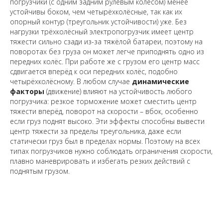
погрузчики (с одним задним рулевым колесом) менее
устойчивы боком, чем четырёхколёсные, так как их
опорный контур (треугольник устойчивости) уже. Без
нагрузки трёхколёсный электропогрузчик имеет центр
тяжести сильно сзади из-за тяжёлой батареи, поэтому на
поворотах без груза он может легче приподнять одно из
передних колёс. При работе же с грузом его центр масс
сдвигается вперёд к оси передних колёс, подобно
четырёхколёсному. В любом случае
динамические
факторы
(движение) влияют на устойчивость любого
погрузчика: резкое торможение может сместить центр
тяжести вперёд, поворот на скорости – вбок, особенно
если груз поднят высоко. Эти эффекты способны вывести
центр тяжести за пределы треугольника, даже если
статически груз был в пределах нормы. Поэтому на всех
типах погрузчиков нужно соблюдать ограничения скорости,
плавно маневрировать и избегать резких действий с
поднятым грузом.