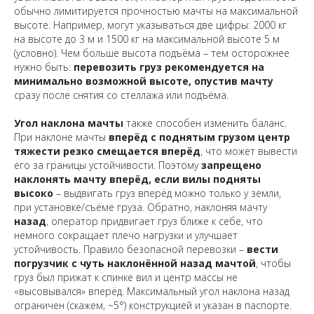
обычно лимитируется прочностью мачты на максимальной
высоте. Например, могут указываться две цифры: 2000 кг
на высоте до 3 м и 1500 кг на максимальной высоте 5 м
(условно). Чем больше высота подъёма – тем осторожнее
нужно быть:
перевозить груз рекомендуется на
минимально возможной высоте, опустив мачту
сразу после снятия со стеллажа или подъёма.
Угол наклона мачты
также способен изменить баланс.
При наклоне мачты
вперёд с поднятым грузом центр
тяжести резко смещается вперёд
, что может вывести
его за границы устойчивости. Поэтому
запрещено
наклонять мачту вперёд, если вилы подняты
высоко
– выдвигать груз вперёд можно только у земли,
при установке/съёме груза. Обратно, наклоняя мачту
назад
, оператор придвигает груз ближе к себе, что
немного сокращает плечо нагрузки и улучшает
устойчивость. Правило безопасной перевозки –
вести
погрузчик с чуть наклонённой назад мачтой
, чтобы
груз был прижат к спинке вил и центр массы не
«высовывался» вперёд. Максимальный угол наклона назад
ограничен (скажем, ~5°) конструкцией и указан в паспорте.