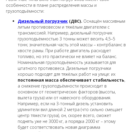
особенности в плане распределения массы и
грузоподъёмности:
Дизельный погрузчик
(ДВС).
Оснащён массивным
литым противовесом и тяжёлым двигателем с
трансмиссией. Например, дизельный погрузчик
грузоподъёмностью 3 тонны может весить 4,5–5
тонн; значительная часть этой массы – контрбаланс в
хвосте рамы. При работе двигатель расходует
топливо, но это практически не влияет на баланс.
Номинальная грузоподъёмность указывается для
штатного противовеса. Дизельные погрузчики
хорошо подходят для тяжёлых работ на улице: их
постоянная масса обеспечивает стабильность
,
а снижение грузоподъёмности происходит в
основном от геометрических факторов (высоты,
вылета груза) или от навесного оборудования.
Например, если на 3-тонный дизель установить
удлинители вил длиной 2 метра (что сильно смещает
центр тяжести груза), он, скорее всего, сможет
поднять уже не 3000 кг, а порядка 2000 кг – этому
будет соответствовать новая диаграмма