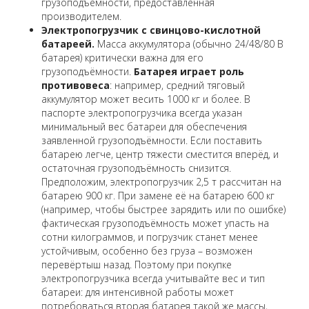
грузоподъёмности, предоставленная
производителем.
Электропогрузчик с свинцово-кислотной
батареей.
Масса аккумулятора (обычно 24/48/80 В
батарея) критически важна для его
грузоподъёмности.
Батарея играет роль
противовеса
: например, средний тяговый
аккумулятор может весить 1000 кг и более. В
паспорте электропогрузчика всегда указан
минимальный вес батареи
для обеспечения
заявленной грузоподъёмности. Если поставить
батарею легче, центр тяжести сместится вперёд, и
остаточная грузоподъёмность снизится.
Предположим, электропогрузчик 2,5 т рассчитан на
батарею 900 кг. При замене её на батарею 600 кг
(например, чтобы быстрее зарядить или по ошибке)
фактическая грузоподъёмность может упасть на
сотни килограммов, и погрузчик станет менее
устойчивым, особенно без груза – возможен
перевёртыш назад. Поэтому при покупке
электропогрузчика всегда учитывайте вес и тип
батареи: для интенсивной работы может
потребоваться вторая батарея такой же массы,