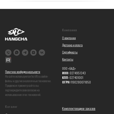
Компания
О компании
Доставка и оплата
Сертификаты
Контакты
ООО «БАД»
Политика конфиденциальности
ИНН:
0274951343
На сайте используются hc-lift.ru coоkie-
КПП:
027401001
файлы и другие аналогичные технологии.
ОГРН:
1190280071850
Продолжая просмотр сайта вы
подтверждаете свое согласие на
использование этих технологий.
Каталог
Комплектовщики заказов