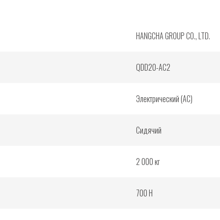
HANGCHA GROUP CO., LTD.
QDD20-AC2
Электрический (AC)
Сидячий
2 000 кг
700 Н