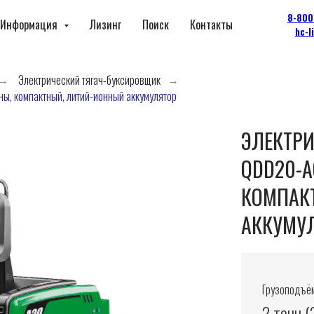
8-800
Информация
Лизинг
Поиск
Контакты
hc-l
Электрический тягач-буксировщик
→
→
ы, компактный, литий-ионный аккумулятор
ЭЛЕКТРИ
QDD20-A
КОМПАК
АККУМУ
Грузоподъём
2 тонн (