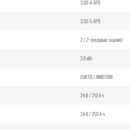
3.00-4-6PR
3.50-5-6PR
2 / 2× (ведущие задние)
2.6 кВт
CURTIS / INMOTION
24 В / 210 А·ч
24 В / 250 А·ч