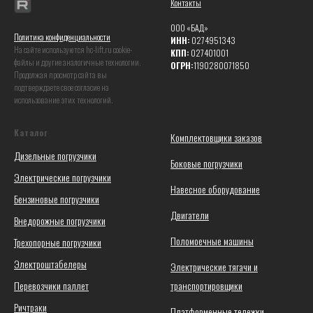
Контакты
ООО «БАД»
Политика конфиденциальности
ИНН:
0274951343
На сайте используются hc-lift.ru coоkie-
КПП:
027401001
файлы и другие аналогичные технологии.
ОГРН:
1190280071850
Продолжая просмотр сайта вы
подтверждаете свое согласие на
использование этих технологий.
Каталог
Комплектовщики заказов
Дизельные погрузчики
Боковые погрузчики
Электрические погрузчики
Навесное оборудование
Бензиновые погрузчики
Двигатели
Внедорожные погрузчики
Поломоечные машины
Трехопорные погрузчики
Электроштабелеры
Электрические тягачи и
Перевозчики паллет
транспортировщики
Ричтраки
Платформенные тележки