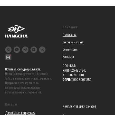
Компания
О компании
Доставка и оплата
Сертификаты
Контакты
ООО «БАД»
Политика конфиденциальности
ИНН:
0274951343
На сайте используются hc-lift.ru coоkie-
КПП:
027401001
файлы и другие аналогичные технологии.
ОГРН:
1190280071850
Продолжая просмотр сайта вы
подтверждаете свое согласие на
использование этих технологий.
Каталог
Комплектовщики заказов
Дизельные погрузчики