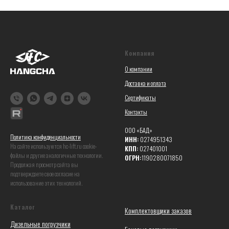
Компания
О компании
Доставка и оплата
Сертификаты
Контакты
ООО «БАД»
Политика конфиденциальности
ИНН:
0274951343
На сайте используются hc-lift.ru coоkie-
КПП:
027401001
файлы и другие аналогичные технологии.
ОГРН:
1190280071850
Продолжая просмотр сайта вы
подтверждаете свое согласие на
использование этих технологий.
Каталог
Комплектовщики заказов
Дизельные погрузчики