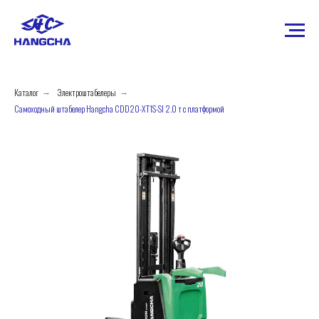
Каталог
Электроштабелеры
→
→
Самоходный штабелер Hangcha CDD20-XT1S-SI 2.0 т с платформой