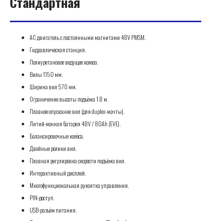
Стандартная
AC двигатель с постоянными магнитами 48V PMSM.
Гидравлическая станция.
Полиуретановое ведущее колесо.
Вилы 1150 мм.
Ширина вил 570 мм.
Ограничение высоты подъёма 1.8 м.
Плавное опускание вил (для duplex-мачты).
Литий-ионная батарея 48V / 80Ah (EVE).
Балансировочные колёса.
Двойные ролики вил.
Плавная регулировка скорости подъёма вил.
Интерактивный дисплей.
Многофункциональная рукоятка управления.
PIN-доступ.
USB-разъём питания.