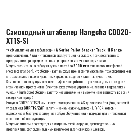
Самоходный штабелер
Hangcha CDD20-
XT1S-SI
тяжёлый литиевый штабелер серии
A Series Pallet Stacker Truck Hi Range
,
предназначенный для интенсивной эксплуатации на складах, производственных
предприятиях, распределительных центрах и логистических терминалах.
Модель рассчитана на работу с грузами массой до
2000 кг
и оснащается платформой
оператора (stand-on), что обеспечивает высокую производительность при транспортировке и
штабелировании паллетированных грузов на средние и длинные дистанции.
Компактная конструкция позволяет эффективно работать в узких складских проходах и
ограниченном пространстве. Электрическое рулевое управление, плавная гидравлика и
функция Turtle Speed обеспечивают точное управление и высокую маневренность во время
складских операций.
Hangcha CDD20-XT1S-SI комплектуется современным AC-двигателем без щёток, системой
управления
CURTIS/ZAPI
и литий-ионным аккумулятором LiFePO4, который
поддерживает быструю зарядку, не требует обслуживания и подходит для интенсивной
многосменной эксплуатации.
Модель оптимально подходит для складов высокой нагрузки, производственных
предприятий, распределительных комплексов и логистических центров.