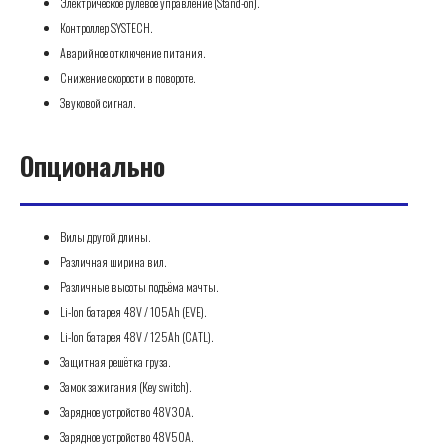
Электрическое рулевое управление (Stand-on).
Контроллер SYSTECH.
Аварийное отключение питания.
Снижение скорости в повороте.
Звуковой сигнал.
Опционально
Вилы другой длины.
Различная ширина вил.
Различные высоты подъёма мачты.
Li-Ion батарея 48V / 105Ah (EVE).
Li-Ion батарея 48V / 125Ah (CATL).
Защитная решётка груза.
Замок зажигания (Key switch).
Зарядное устройство 48V30A.
Зарядное устройство 48V50A.