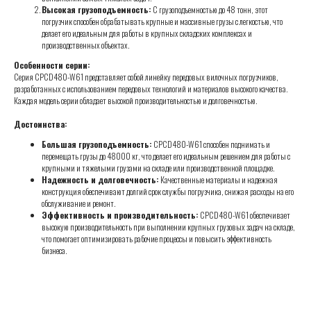
Высокая грузоподъемность:
С грузоподъемностью до 48 тонн, этот
погрузчик способен обрабатывать крупные и массивные грузы с легкостью, что
делает его идеальным для работы в крупных складских комплексах и
производственных объектах.
Особенности серии:
Серия CPCD480-W61 представляет собой линейку передовых вилочных погрузчиков,
разработанных с использованием передовых технологий и материалов высокого качества.
Каждая модель серии обладает высокой производительностью и долговечностью.
Достоинства:
Большая грузоподъемность:
CPCD480-W61 способен поднимать и
перемещать грузы до 48000 кг, что делает его идеальным решением для работы с
крупными и тяжелыми грузами на складе или производственной площадке.
Надежность и долговечность:
Качественные материалы и надежная
конструкция обеспечивают долгий срок службы погрузчика, снижая расходы на его
обслуживание и ремонт.
Эффективность и производительность:
CPCD480-W61 обеспечивает
высокую производительность при выполнении крупных грузовых задач на складе,
что помогает оптимизировать рабочие процессы и повысить эффективность
бизнеса.