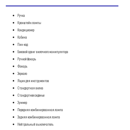
Ручка
Кронштейн лампы
Кондиционер
Кабина
Пин-код
Боковой сдвиг вилочного манипулятора
Ручной фонарь
Фонарь
Зеркало
Ящик для инструментов
Стандартная вилка
Стандартное сиденье
Зуммер
Передняя комбинированная лампа
Задняя комбинированная лампа
Нейтральный выключатель