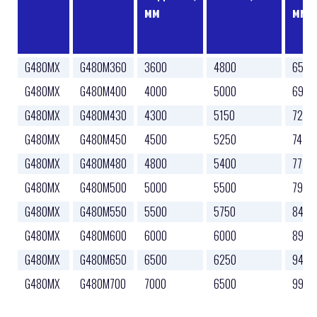
мм
мм
G480MX
G480M360
3600
4800
6570
G480MX
G480M400
4000
5000
6970
G480MX
G480M430
4300
5150
7270
G480MX
G480M450
4500
5250
7470
G480MX
G480M480
4800
5400
7770
G480MX
G480M500
5000
5500
7970
G480MX
G480M550
5500
5750
8470
G480MX
G480M600
6000
6000
8970
G480MX
G480M650
6500
6250
9470
G480MX
G480M700
7000
6500
9970