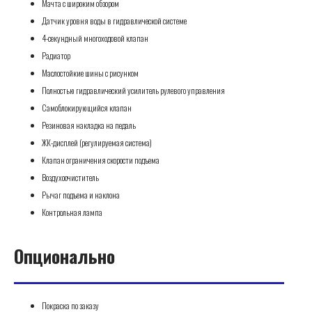
Мачта с широким обзором
Датчик уровня воды в гидравлической системе
4-секундный многоходовой клапан
Радиатор
Маслостойкие шины с рисунком
Полностью гидравлический усилитель рулевого управления
Самоблокирующийся клапан
Резиновая накладка на педаль
ЖК-дисплей (регулируемая система)
Клапан ограничения скорости подъема
Воздухоочиститель
Рычаг подъема и наклона
Контрольная лампа
Опционально
Покраска по заказу