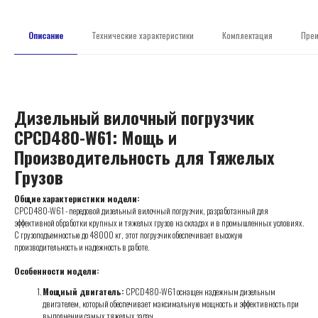
Описание
Технические характеристики
Комплектация
Пре
Дизельный вилочный погрузчик
CPCD480-W61: Мощь и
Производительность для Тяжелых
Грузов
Общие характеристики модели:
CPCD480-W61 - передовой дизельный вилочный погрузчик, разработанный для
эффективной обработки крупных и тяжелых грузов на складах и в промышленных условиях.
С грузоподъемностью до 48000 кг, этот погрузчик обеспечивает высокую
производительность и надежность в работе.
Особенности модели:
Мощный двигатель:
CPCD480-W61 оснащен надежным дизельным
двигателем, который обеспечивает максимальную мощность и эффективность при
выполнении самых тяжелых задач.