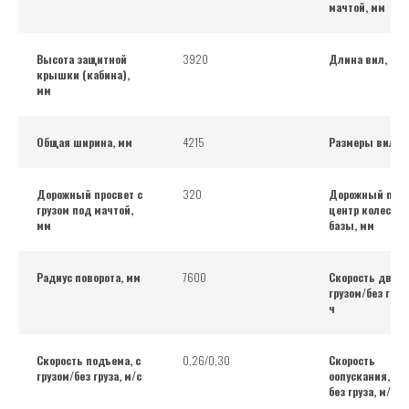
мачтой, мм
Высота защитной
3920
Длина вил, мм
крышки (кабина),
мм
Общая ширина, мм
4215
Размеры вил, 
Дорожный просвет с
320
Дорожный прос
грузом под мачтой,
центр колесной
мм
базы, мм
Радиус поворота, мм
7600
Скорость движ
грузом/без груз
ч
Скорость подъема, с
0,26/0,30
Скорость
грузом/без груза, м/с
оопускания, с г
без груза, м/с