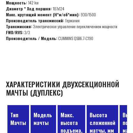
Мощность:
142 kw
Диаметр * Ход поршня:
107x124
Макс. крутящий момент (Н*м/об*мин):
930/1500
Производитель трансмиссий:
Германия
Трансмиссия:
Электрическое управление переключением мощности
FWD/RVS:
3/3
Производитель / Модель:
CUMMINS QSB6.7-C190
ХАРАКТЕРИСТИКИ ДВУХСЕКЦИОННОЙ
МАЧТЫ (ДУПЛЕКС)
Тип
Модель
Макс.
Высота
Выс
Мачты
мачты
высота
сложенной
под
подъема,
матчы, мм
мат