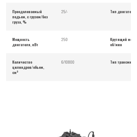
Преодолеваемый
25/-
Тип двигателя
подъем, с грузом/без
груза, %
Мощность
250
Крутящий моме
двигателя, кВт
об/мин
Количество
6/10800
Тип трансмисс
цилиндров/объем,
см³