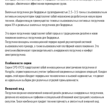
проходах, обеспечивая эффективное перемещение грузов.
Вилочные погрузчики для бездорожья грузоподъемностью 2,5–3,5 тонны с высоковольтным
литиевым аккумулятором представляют собой независимо разработанную новую серию
техники, объединяющую преимущества тяжелых высоковольтных литиевых погрузчиков
серии XH и дизельных вилочных погрузчиков для бездорожья.
Эта серия погрузчиков представляет собой прорыв в традиционном дизайне и новое
поколение вилочных погрузчиков для бездорожья.
Погрузчики оснащены инновационной передне-задней двухмоторной системой
высоковольтного привода, а также высоковольтной платформой нового поколения. Это
сочетание обеспечивает производительность внедорожного погрузчика и комфорт
электропогрузчика.
Особенности серии
Серия CPD-XY2G представляет собой инновационные электрические погрузчики от
Hangcha, спроектированные с учетом требований современных складских операций. Каждая
модель этой серии обладает передовыми технологиями и высокой надежностью, что делает
их идеальным выбором для различных отраслей промышленности.
Внешний вид
Погрузчик сохранил классический внешний дизайн дизельных внедорожных погрузчиков,
дополнив его массивным профилем и специальной обтекаемой конструкцией с наклонным
силуэтом. Такая комбинация придает технике прочность и элегантный внешний вид.