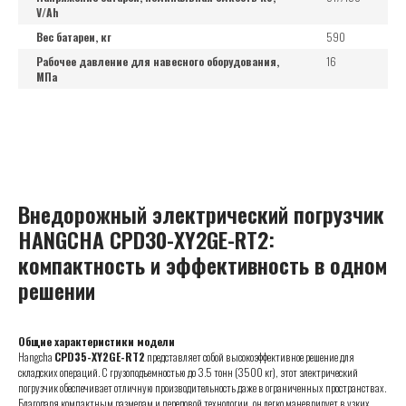
V/Ah
Вес батареи, кг
590
Рабочее давление для навесного оборудования,
16
МПа
Внедорожный электрический погрузчик
HANGCHA CPD30-XY2GE-RT2:
компактность и эффективность в одном
решении
Общие характеристики модели
Hangcha
CPD35-XY2GE-RT2
представляет собой высокоэффективное решение для
складских операций. С грузоподъемностью до 3.5 тонн (3500 кг), этот электрический
погрузчик обеспечивает отличную производительность даже в ограниченных пространствах.
Благодаря компактным размерам и передовой технологии, он легко маневрирует в узких