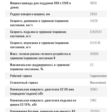
Ширина прохода для поддонов 800 x 1200 в
4850
длину
Радиус поворота ширина, мм
2850
Скорость движения в груженом/порожнем
24/26
состоянии, км/ч
Скорость подъема в груженом/порожнем
0.43/0.51
состоянии, м/с
Скорость опускания в груженом/порожнем
0.5/0.45
состоянии, м/с
Макс. тяговое усилие тягового устройства в
42000
груженом/порожнем состоянии N
Максимальная градуируемость в груженом/
52
порожнем состоянии, %
Рабочий тормоз
Гидравлический
Стояночный тормоз
Механический
Номинальная мощность двигателя S2 60 мин
30AC/
(передняя/задняя) кВт
Номинальная мощность двигателя подъема на
24AC
уровне S3 15%, кВт
Напряжение батареи, номинальная емкость K5,
317/150