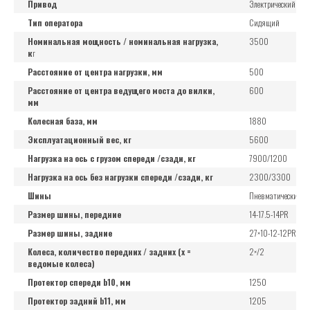
Привод
Электрический
Тип оператора
Сидящий
Номинальная мощность / номинальная нагрузка,
3500
к
г
Расстояние от центра нагрузки, мм
500
Расстояние от центра ведущего моста до вилки,
600
мм
Колесная база, мм
1880
Эксплуатационный вес, кг
5600
Нагрузка на ось с грузом спереди /сзади, кг
7900/1200
Нагрузка на ось без нагрузки спереди /сзади, кг
2300/3300
Шины
Пневматические
Размер шины, передние
14-17.5-14PR
Размер шины, задние
27×10-12-12PR
Колеса, количество передних / задних (x =
2×/2
ведомые колеса)
Протектор спереди b10, мм
1250
Протектор задний b11, мм
1205