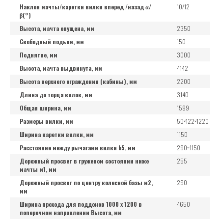
Наклон мачты/каретки вилки вперед /назад α/
10/12
β(°)
Высота, мачта опущена, мм
2350
Свободный подъем, мм
150
Поднятие, мм
3000
Высота, мачта выдвинута, мм
4142
Высота верхнего ограждения (кабины), мм
2200
Длина до торца вилок, мм
3140
Общая ширина, мм
1599
Размеры вилки, мм
50×122×1220
Ширина каретки вилки, мм
1150
Расстояние между рычагами вилки b5, мм
290~1150
Дорожный просвет в груженом состоянии ниже
255
мачты м1, мм
Дорожный просвет по центру колесной базы м2,
290
мм
Ширина прохода для поддонов 1000 x 1200 в
4650
поперечном направлении Высота, мм