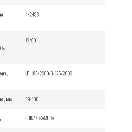
ем
4/2488
12/60
ть,
ент,
LP: 186/2000/G: 175/2000
ня, мм
89×100
,
CHINA/OKAMURA