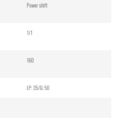
Power shift
1/1
160
LP: 35/G: 50