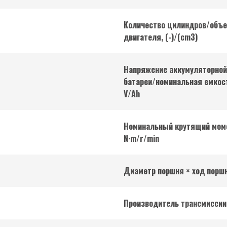
Количество цилиндров/объ
двигателя, (-)/(cm3)
Напряжение аккумуляторной
батареи/номинальная емкос
V/Ah
Номинальный крутящий мом
N·m/r/min
Диаметр поршня × ход порш
Производитель трансмиссии