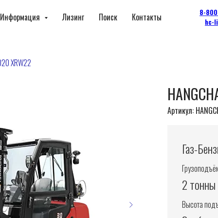
8-800
Информация
Лизинг
Поиск
Контакты
hc-l
D20 XRW22
HANGCHA
Артикул:
HANGC
Газ-Бен
Грузоподъём
2 тонны
Высота под