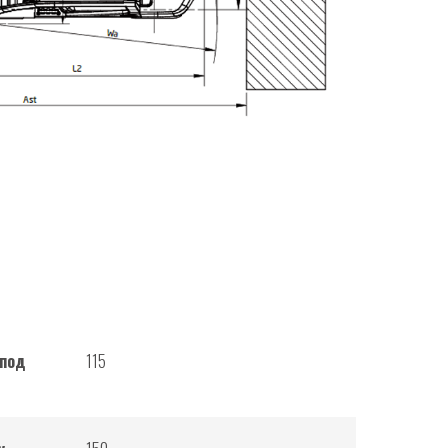
 под
115