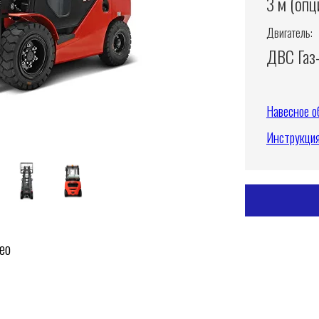
3 м (опц
Двигатель:
ДВС Газ
Навесное о
Инструкци
ео