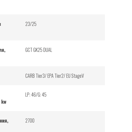
з
23/25
ля,
GCT GK25 DUAL
CARB Tier3/ EPA Tier2/ EU StageV
LP: 46/G: 45
, kw
ния,
2700