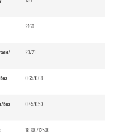
у
150
2160
узом/
20/21
/без
0.65/0.68
м/без
0.45/0.50
з
18300/12500