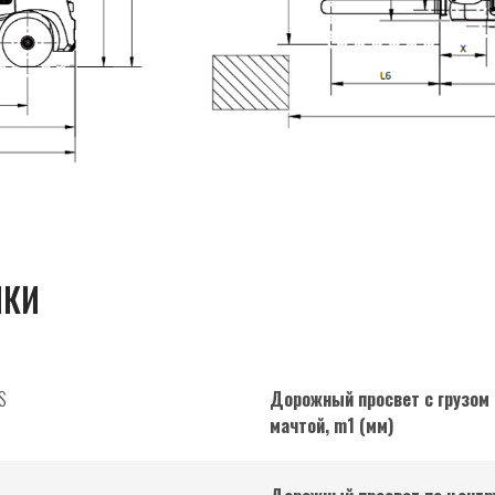
ИКИ
S
Дорожный просвет с грузом
мачтой, m1 (мм)