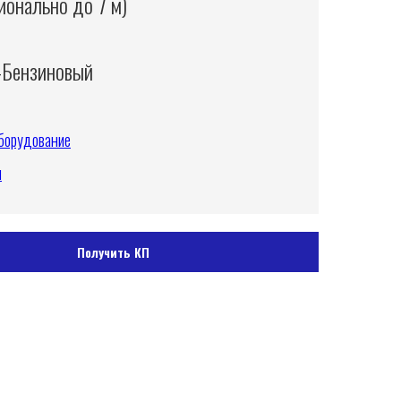
ионально до 7 м)
-Бензиновый
борудование
я
Получить КП