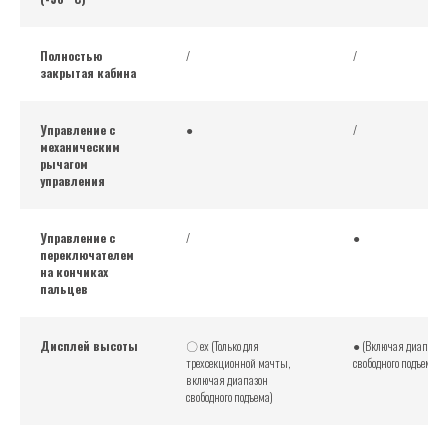
Полностью
/
/
закрытая кабина
Управление с
●
/
механическим
рычагом
управления
Управление с
/
●
переключателем
на кончиках
пальцев
Дисплей высоты
〇 ex (Только для
● (Включая диапазон
трехсекционной мачты,
свободного подъема)
включая диапазон
свободного подъема)