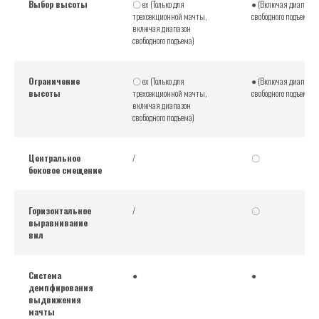
Выбор высоты
〇 ex (Только для
● (Включая диапазон
трехсекционной мачты,
свободного подъема)
включая диапазон
свободного подъема)
Ограничение
〇 ex (Только для
● (Включая диапазон
высоты
трехсекционной мачты,
свободного подъема)
включая диапазон
свободного подъема)
Центральное
/
〇
боковое смещение
Горизонтальное
/
〇
выравнивание
вил
Система
●
●
демпфирования
выдвижения
мачты