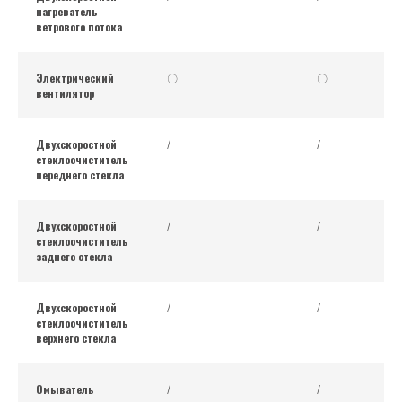
нагреватель
ветрового потока
Электрический
〇
〇
вентилятор
Двухскоростной
/
/
стеклоочиститель
переднего стекла
Двухскоростной
/
/
стеклоочиститель
заднего стекла
Двухскоростной
/
/
стеклоочиститель
верхнего стекла
Омыватель
/
/