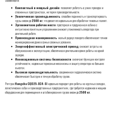
Особенности:
Компактный и мощный дизайн
: позволяет работать в узких проходах и
стесненных пространствах, не теряя производительности.
Увеличенная грузоподъемность
: способен поднимать и транспортировать
грузы весом до
2500 кг
, что делает его идеальным для обработки тяжелых паллет.
Эргономичное рабочее место
: просторная и продуманная кабина с
интуитивно понятным управлением снижает утомляемость оператора при
длительной работе.
Превосходная маневренность
: малый радиус поворота обеспечивает точное
маневрирование даже в самых сложных условиях.
Энергоэффективный электрический привод
: снижает затраты на
обслуживание и эксплуатацию, обеспечивая длительное время работы на одной
зарядке.
Инновационные системы безопасности
: включают функции контроля
устойчивости, надежные тормозные механизмы и защиту оператора на больших
высотах.
Высокая производительность
: современная гидравлическая система
обеспечивает быструю и точную обработку грузов.
Ричтрак
Hangcha CQD25-XC4-SI
идеально подходит для работы на крупных складах,
логистических хабах и производственных предприятиях, где требуется надежное и мощное
оборудование для перемещения и штабелирования грузов весом до
2500 кг
.