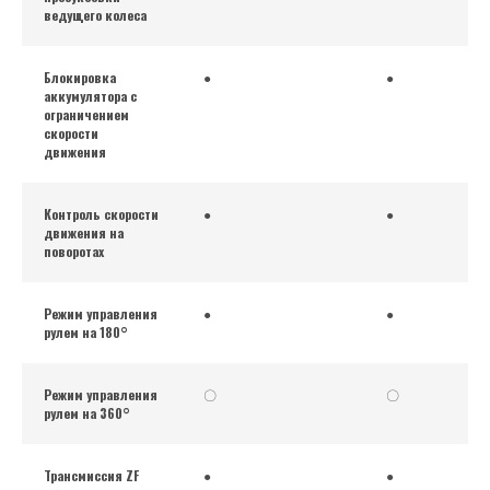
ведущего колеса
Блокировка
●
●
аккумулятора с
ограничением
скорости
движения
Контроль скорости
●
●
движения на
поворотах
Режим управления
●
●
рулем на 180°
Режим управления
〇
〇
рулем на 360°
Трансмиссия ZF
●
●