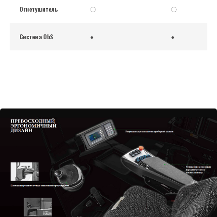
Огнетушитель
〇
〇
Система ObS
●
●