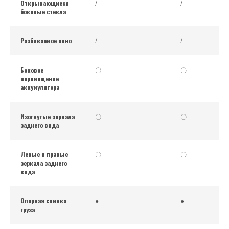
Открывающиеся
/
/
боковые стекла
Разбиваемое окно
/
/
Боковое
〇
〇
перемещение
аккумулятора
Изогнутые зеркала
〇
〇
заднего вида
Левые и правые
〇
〇
зеркала заднего
вида
Опорная спинка
●
●
груза