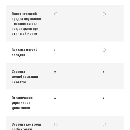
Электрический
〇
〇
предел опускания
- остановка вил
над опорами при
втянутой мачте
Система мягкой
/
〇
посадки
Система
●
●
демпфирования
подъема
Ограничение
●
●
управления
движением
Система контроля
〇
〇
пробуксовки