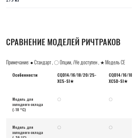
СРАВНЕНИЕ МОДЕЛЕЙ РИЧТРАКОВ
Примечание: ● Стандарт , 〇 Опции, /Не доступен , ★ Модель CE
Особенности
CQD14/16/18/20/25-
CQD14/16/18/2
XC5-SI★
XC5D-SI★
Модель для
〇
〇
холодного склада
(-18 °C)
Модель для
〇
〇
холодного склада
(-30 °C)