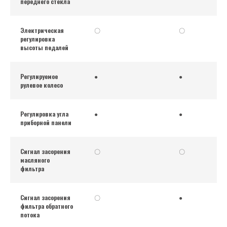
переднего стекла
Электрическая
〇
〇
регулировка
высоты педалей
Регулируемое
●
●
рулевое колесо
Регулировка угла
●
●
приборной панели
Сигнал засорения
〇
〇
масляного
фильтра
Сигнал засорения
〇
●
фильтра обратного
потока