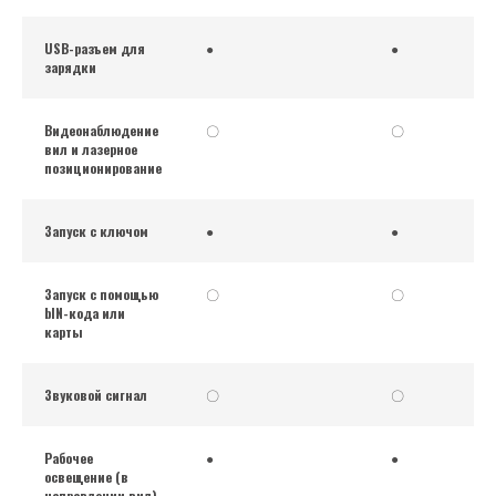
USB-разъем для
●
●
зарядки
Видеонаблюдение
〇
〇
вил и лазерное
позиционирование
Запуск с ключом
●
●
Запуск с помощью
〇
〇
bIN-кода или
карты
Звуковой сигнал
〇
〇
Рабочее
●
●
освещение (в
направлении вил)