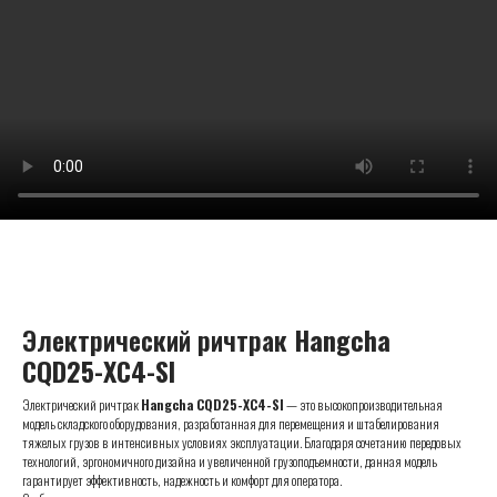
Электрический ричтрак
Hangcha
CQD25-XC4-SI
Электрический ричтрак
Hangcha CQD25-XC4-SI
— это высокопроизводительная
модель складского оборудования, разработанная для перемещения и штабелирования
тяжелых грузов в интенсивных условиях эксплуатации. Благодаря сочетанию передовых
технологий, эргономичного дизайна и увеличенной грузоподъемности, данная модель
гарантирует эффективность, надежность и комфорт для оператора.