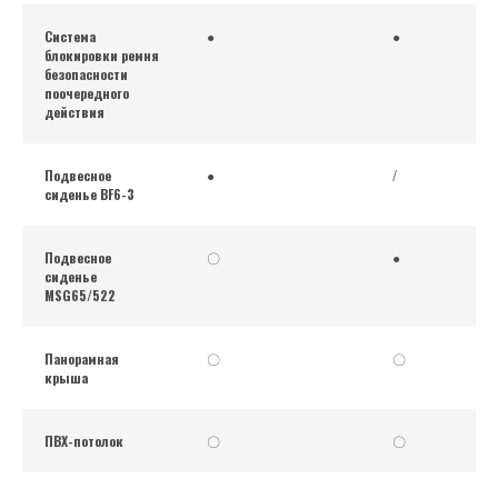
Система
●
●
блокировки ремня
безопасности
поочередного
действия
Подвесное
●
/
сиденье BF6-3
Подвесное
〇
●
сиденье
MSG65/522
Панорамная
〇
〇
крыша
ПВХ-потолок
〇
〇