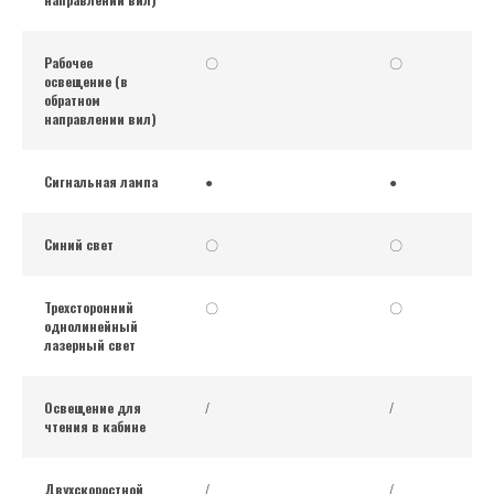
Рабочее
〇
〇
освещение (в
обратном
направлении вил)
Сигнальная лампа
●
●
Синий свет
〇
〇
Трехсторонний
〇
〇
однолинейный
лазерный свет
Освещение для
/
/
чтения в кабине
Двухскоростной
/
/