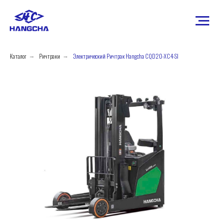
Каталог
Ричтраки
Электрический Ричтрак Hangcha CQD20-XC4-SI
→
→