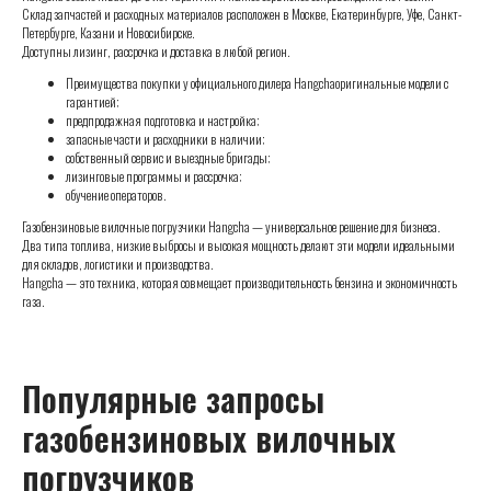
Склад запчастей и расходных материалов расположен в Москве, Екатеринбурге, Уфе, Санкт-
Петербурге, Казани и Новосибирске.
Доступны лизинг, рассрочка и доставка в любой регион.
Преимущества покупки у официального дилера Hangchaоригинальные модели с
гарантией;
предпродажная подготовка и настройка;
запасные части и расходники в наличии;
собственный сервис и выездные бригады;
лизинговые программы и рассрочка;
обучение операторов.
Газобензиновые вилочные погрузчики Hangcha — универсальное решение для бизнеса.
Два типа топлива, низкие выбросы и высокая мощность делают эти модели идеальными
для складов, логистики и производства.
Hangcha — это техника, которая совмещает производительность бензина и экономичность
газа.
Популярные запросы
газобензиновых вилочных
погрузчиков