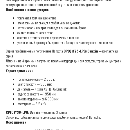
международным стандартам, с защитой от утечки и контролем давления.
Особенности конструкции:
усиленная топливная система;
электронный впрыск для стабильной мощности;
катализатор и нейтрализатор для снижения выбросов;
фильтр тонкой очистки газа;
система автоматического переключения топлива;
увеличенный срок службы двигателя благодаря чистому сгоранию топлива.
Серии газобензиновых погрузчиков Hangcha
CP(Q)Y25-LPG/Benzin
— компактная
серия
Лёгкий и манёвренный погрузчик, идеально подходящий для складов, торговых центров и
логистических площадок.
Характеристики:
грузоподъёмность — 2 500 кг;
центр тяжести — 500 мм;
двигатель — Nissan K21 (LPG/Benzin);
радиус разворота — 1 950 мм;
высота подъёма — до 6 000 мм;
расход газа — 3,5 кг/ч.
CP(Q)Y30-LPG/Benzin
— серия на 3 тонны
Самая востребованная категория среди газобензиновых моделей Hangcha.
Особенности: