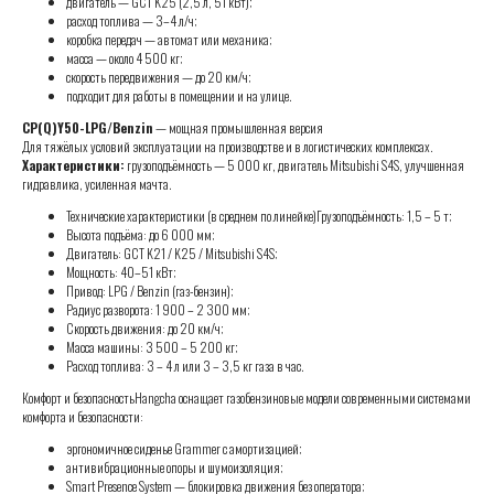
двигатель — GCT K25 (2,5 л, 51 кВт);
расход топлива — 3–4 л/ч;
коробка передач — автомат или механика;
масса — около 4 500 кг;
скорость передвижения — до 20 км/ч;
подходит для работы в помещении и на улице.
CP(Q)Y50-LPG/Benzin
— мощная промышленная версия
Для тяжёлых условий эксплуатации на производстве и в логистических комплексах.
Характеристики:
грузоподъёмность — 5 000 кг, двигатель Mitsubishi S4S, улучшенная
гидравлика, усиленная мачта.
Технические характеристики (в среднем по линейке)Грузоподъёмность: 1,5 – 5 т;
Высота подъёма: до 6 000 мм;
Двигатель: GCT K21 / K25 / Mitsubishi S4S;
Мощность: 40–51 кВт;
Привод: LPG / Benzin (газ-бензин);
Радиус разворота: 1 900 – 2 300 мм;
Скорость движения: до 20 км/ч;
Масса машины: 3 500 – 5 200 кг;
Расход топлива: 3 – 4 л или 3 – 3,5 кг газа в час.
Комфорт и безопасностьHangcha оснащает газобензиновые модели современными системами
комфорта и безопасности:
эргономичное сиденье Grammer с амортизацией;
антивибрационные опоры и шумоизоляция;
Smart Presence System — блокировка движения без оператора;