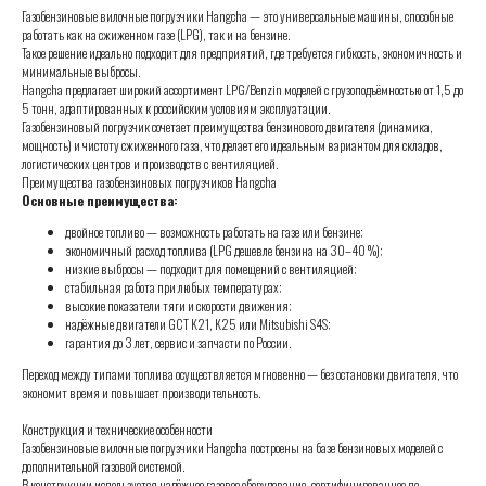
Газобензиновые вилочные погрузчики Hangcha — это универсальные машины, способные
работать как на сжиженном газе (LPG), так и на бензине.
Такое решение идеально подходит для предприятий, где требуется гибкость, экономичность и
минимальные выбросы.
Hangcha предлагает широкий ассортимент LPG/Benzin моделей с грузоподъёмностью от 1,5 до
5 тонн, адаптированных к российским условиям эксплуатации.
Газобензиновый погрузчик сочетает преимущества бензинового двигателя (динамика,
мощность) и чистоту сжиженного газа, что делает его идеальным вариантом для складов,
логистических центров и производств с вентиляцией.
Преимущества газобензиновых погрузчиков Hangcha
Основные преимущества:
двойное топливо — возможность работать на газе или бензине;
экономичный расход топлива (LPG дешевле бензина на 30–40 %);
низкие выбросы — подходит для помещений с вентиляцией;
стабильная работа при любых температурах;
высокие показатели тяги и скорости движения;
надёжные двигатели GCT K21, K25 или Mitsubishi S4S;
гарантия до 3 лет, сервис и запчасти по России.
Переход между типами топлива осуществляется мгновенно — без остановки двигателя, что
экономит время и повышает производительность.
Конструкция и технические особенности
Газобензиновые вилочные погрузчики Hangcha построены на базе бензиновых моделей с
дополнительной газовой системой.
В конструкции используется надёжное газовое оборудование, сертифицированное по