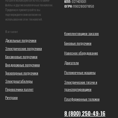
На сайте используются hc-lift.ru coоkie-
КПП:
027401001
файлы и другие аналогичные технологии.
ОГРН:
1190280071850
Продолжая просмотр сайта вы
подтверждаете свое согласие на
использование этих технологий.
Каталог
Комплектовщики заказов
Дизельные погрузчики
Боковые погрузчики
Электрические погрузчики
Навесное оборудование
Бензиновые погрузчики
Двигатели
Внедорожные погрузчики
Поломоечные машины
Трехопорные погрузчики
Электроштабелеры
Электрические тягачи и
Перевозчики паллет
транспортировщики
Ричтраки
Платформенные тележки
8 (800) 250-49-16