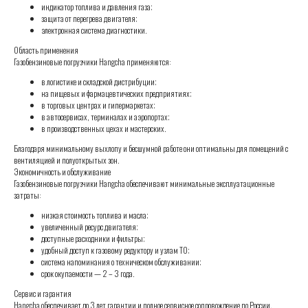
индикатор топлива и давления газа;
защита от перегрева двигателя;
электронная система диагностики.
Область применения
Газобензиновые погрузчики Hangcha применяются:
в логистике и складской дистрибуции;
на пищевых и фармацевтических предприятиях;
в торговых центрах и гипермаркетах;
в автосервисах, терминалах и аэропортах;
в производственных цехах и мастерских.
Благодаря минимальному выхлопу и бесшумной работе они оптимальны для помещений с
вентиляцией и полуоткрытых зон.
Экономичность и обслуживание
Газобензиновые погрузчики Hangcha обеспечивают минимальные эксплуатационные
затраты:
низкая стоимость топлива и масла;
увеличенный ресурс двигателя;
доступные расходники и фильтры;
удобный доступ к газовому редуктору и узлам ТО;
система напоминания о техническом обслуживании;
срок окупаемости — 2 – 3 года.
Сервис и гарантия
Hangcha обеспечивает до 3 лет гарантии и полное сервисное сопровождение по России.