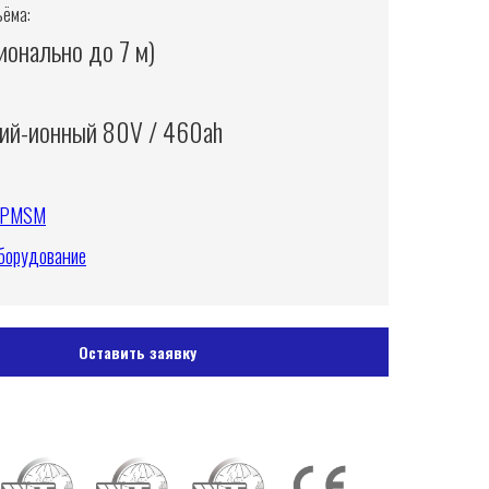
ъёма:
ионально до 7 м)
ий-ионный 80V / 460ah
ь PMSM
борудование
Оставить заявку