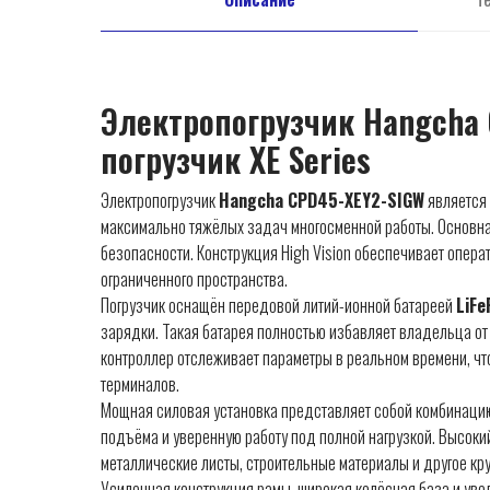
Электропогрузчик Hangcha 
погрузчик XE Series
Электропогрузчик
Hangcha CPD45-XEY2-SIGW
является 
максимально тяжёлых задач многосменной работы. Основн
безопасности. Конструкция High Vision обеспечивает операт
ограниченного пространства.
Погрузчик оснащён передовой литий-ионной батареей
LiF
зарядки. Такая батарея полностью избавляет владельца о
контроллер отслеживает параметры в реальном времени, чт
терминалов.
Мощная силовая установка представляет собой комбинацию
подъёма и уверенную работу под полной нагрузкой. Высок
металлические листы, строительные материалы и другое кр
Усиленная конструкция рамы, широкая колёсная база и ув