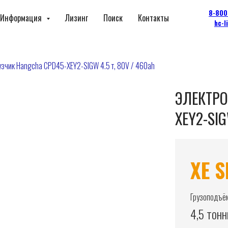
8-800
Информация
Лизинг
Поиск
Контакты
hc-l
узчик Hangcha CPD45-XEY2-SIGW 4.5 т, 80V / 460ah
ЭЛЕКТРО
XEY2-SIG
XE S
Грузоподъём
4,5 тон