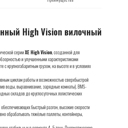
онный High Vision вилочный
гической серии
XE High Vision
, созданной для
 обзорностью и улучшенными характеристиками
те с крупногабаритным грузом, на высоте и в условиях
сивным циклам работы и возможностью сверхбыстрой
лив воды, выравнивание, зарядные комнаты). BMS-
одных складов до круглосуточных логистических
, обеспечивающих быстрый разгон, высокие скорости
вно обрабатывать тяжёлые паллеты, контейнеры,
лее стабильных в сегменте 4–5 тонн. Пневматические