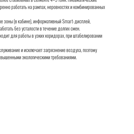
еренно работать на рампах, неровностях и комбинированных
ые зоны (в кабине), информативный Smart-дисплей,
ботать без усталости в течение долгих смен.
одит для работы в узких коридорах, при штабелировании
служивание и исключает загрязнение воздуха, поэтому
повышенными экологическими требованиями.