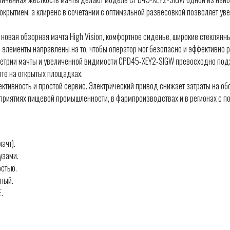
окрытием, а клиренс в сочетании с оптимальной развесовкой позволяет ув
 новая обзорная мачта High Vision, комфортное сиденье, широкие стеклянн
 элементы направлены на то, чтобы оператор мог безопасно и эффективно ра
метрии мачты и увеличенной видимости CPD45-XEY2-SIGW превосходно подх
оте на открытых площадках.
ективность и простой сервис. Электрический привод снижает затраты на об
дприятиях пищевой промышленности, в фармпроизводствах и в регионах с 
ачт).
узами.
остью.
ный.
.