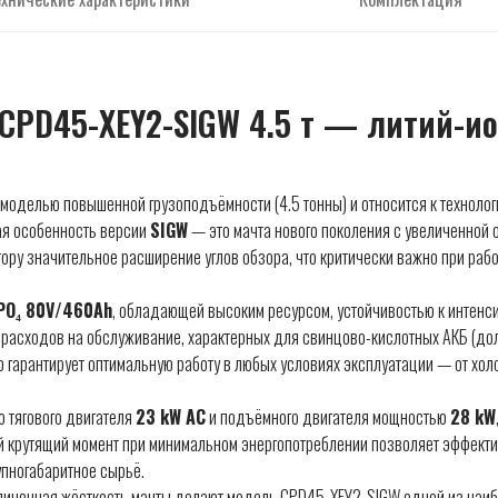
CPD45-XEY2-SIGW 4.5 т — литий-и
моделью повышенной грузоподъёмности (4.5 тонны) и относится к техноло
ая особенность версии
SIGW
— это мачта нового поколения с увеличенной
ору значительное расширение углов обзора, что критически важно при рабо
ePO₄ 80V/460Ah
, обладающей высоким ресурсом, устойчивостью к интен
т расходов на обслуживание, характерных для свинцово-кислотных АКБ (до
о гарантирует оптимальную работу в любых условиях эксплуатации — от хол
 тягового двигателя
23 kW AC
и подъёмного двигателя мощностью
28 kW
ий крутящий момент при минимальном энергопотреблении позволяет эффекти
упногабаритное сырьё.
еличенная жёсткость мачты делают модель CPD45-XEY2-SIGW одной из наибо