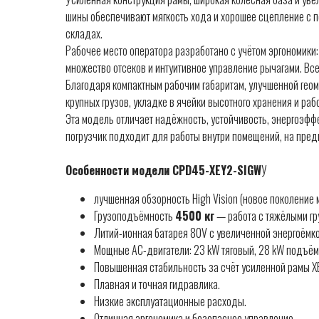
шины обеспечивают мягкость хода и хорошее сцепление с п
складах.
Рабочее место оператора разработано с учётом эргономики:
множество отсеков и интуитивное управление рычагами. Все
Благодаря компактным рабочим габаритам, улучшенной гео
крупных грузов, укладке в ячейки высотного хранения и раб
Эта модель отличает надёжность, устойчивость, энергоэфф
погрузчик подходит для работы внутри помещений, на пре
Особенности модели CPD45-XEY2-SIGW
У
лучшенная обзорность High Vision (новое поколение м
Грузоподъёмность
4500 кг
— работа с тяжёлыми гр
Литий-ионная батарея 80V с увеличенной энергоёмк
Мощные AC-двигатели: 23 kW тяговый, 28 kW подъём
Повышенная стабильность за счёт усиленной рамы XE
Плавная и точная гидравлика.
Низкие эксплуатационные расходы.
Отличная эргономика и безопасное управление.