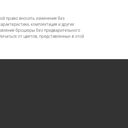
бой право вносить изменения без
арактеристики, комплектация и другие
отовления брошюры без предварительного
личаться от цветов, представленных в этой