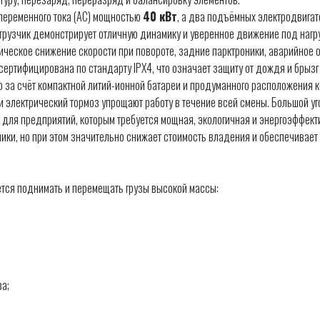
переменного тока (AC) мощностью
40 кВт
, а два подъёмных электродвига
огрузчик демонстрирует отличную динамику и уверенное движение под нагр
ическое снижение скорости при повороте, задние парктроники, аварийное о
сертифицирована по стандарту IPX4, что означает защиту от дождя и брызг
за счёт компактной литий-ионной батареи и продуманного расположения к
 электрический тормоз упрощают работу в течение всей смены. Большой уг
для предприятий, которым требуется мощная, экологичная и энергоэффект
ики, но при этом значительно снижает стоимость владения и обеспечивает
ется поднимать и перемещать грузы высокой массы:
a;