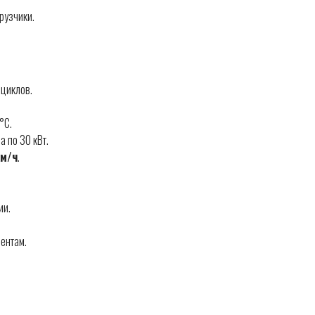
рузчики.
 циклов.
°C.
 по 30 кВт.
км/ч
.
ии.
ентам.