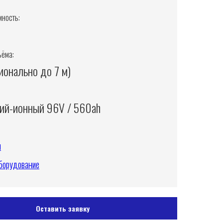
ность:
ъёма:
ионально до 7 м)
ий-ионный 96V / 560ah
и
борудование
Оставить заявку