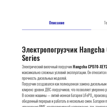
Описание
Т
Электропогрузчик Hangcha
Series
Электрический вилочный погрузчик
Hangcha CPD70-XEY2
максимально сложных условий эксплуатации. Он относится 
прочность дизельных моделей.
Погрузчик создавался как полноценная замена дизельным м
клиренс уровня ДВС-погрузчиков, что позволяет уверенно р
В основе машины — литий-ионная батарея LiFePO₄ производ
обеденный перерыв и работать в несколько смен. Батарея 
управления BMS, контролирующей напряжение, ток, темпера