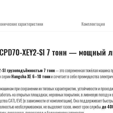
ехнические характеристики
Комплектация
 CPD70-XEY2-SI 7 тонн — мощный л
-SI грузоподъёмностью 7 тонн
— это современная тяжёлая машина п
к серии
Hangcha XE 6–10 тонн
и сочетает в себе преимущества электрич
ашинам при сохранении их тяговых характеристик, устойчивости и проходи
аботать на открытых площадках, неровных покрытиях, в ливневую погоду и 
ства CATL/EVE (в зависимости от комплектации). Она поддерживает быстры
полностью необслуживаемая, не выделяет газов, имеет срок службы
до 40
туру, перезаряд, переразряд и балансировку элементов.