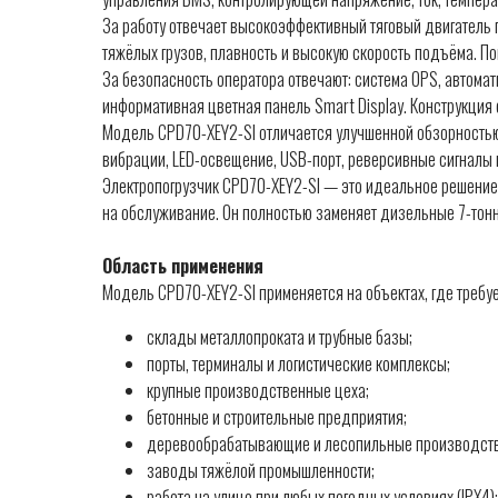
За работу отвечает высокоэффективный тяговый двигатель 
тяжёлых грузов, плавность и высокую скорость подъёма. П
За безопасность оператора отвечают: система OPS, автомат
информативная цветная панель Smart Display. Конструкция 
Модель CPD70-XEY2-SI отличается улучшенной обзорностью 
вибрации, LED-освещение, USB-порт, реверсивные сигналы и
Электропогрузчик CPD70-XEY2-SI — это идеальное решение 
на обслуживание. Он полностью заменяет дизельные 7-тонн
Область применения
Модель CPD70-XEY2-SI применяется на объектах, где требу
склады металлопроката и трубные базы;
порты, терминалы и логистические комплексы;
крупные производственные цеха;
бетонные и строительные предприятия;
деревообрабатывающие и лесопильные производств
заводы тяжёлой промышленности;
работа на улице при любых погодных условиях (IPX4);