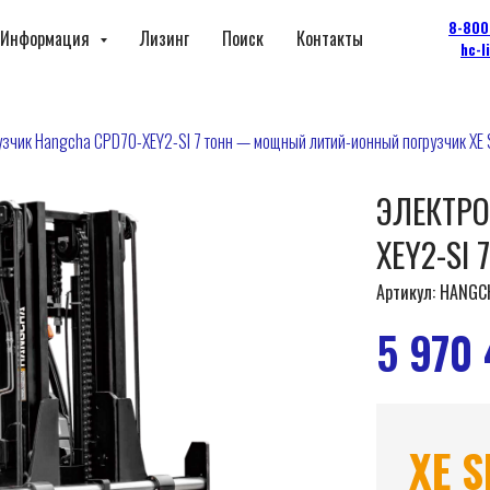
8-800
Информация
Лизинг
Поиск
Контакты
hc-l
узчик Hangcha CPD70-XEY2-SI 7 тонн — мощный литий-ионный погрузчик XE 
ЭЛЕКТРО
XEY2-SI 
Артикул:
HANGCH
5 970
XE S