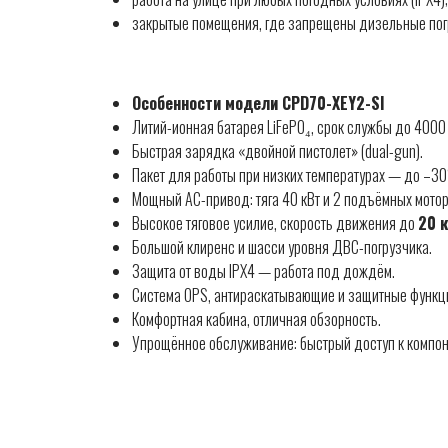
закрытые помещения, где запрещены дизельные пог
Особенности модели CPD70-XEY2-SI
Литий-ионная батарея LiFePO₄, срок службы до 4000
Быстрая зарядка «двойной пистолет» (dual-gun).
Пакет для работы при низких температурах — до –30
Мощный AC-привод: тяга 40 кВт и 2 подъёмных мотора
Высокое тяговое усилие, скорость движения до
20 
Большой клиренс и шасси уровня ДВС-погрузчика.
Защита от воды IPX4 — работа под дождём.
Система OPS, антираскатывающие и защитные функц
Комфортная кабина, отличная обзорность.
Упрощённое обслуживание: быстрый доступ к компон