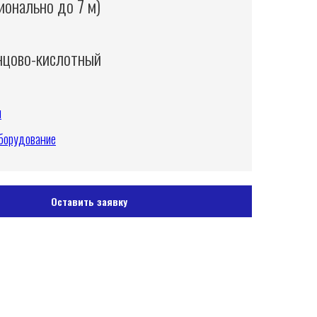
ионально до 7 м)
нцово-кислотный
и
борудование
Оставить заявку