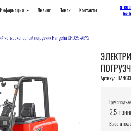
8-800
Информация
Лизинг
Поиск
Контакты
hc-l
ий четырехопорный погрузчик Hangcha CPD25-AEY2
ЭЛЕКТР
ПОГРУЗЧ
Артикул:
HANGCH
Грузоподъём
2,5 тон
Высота под