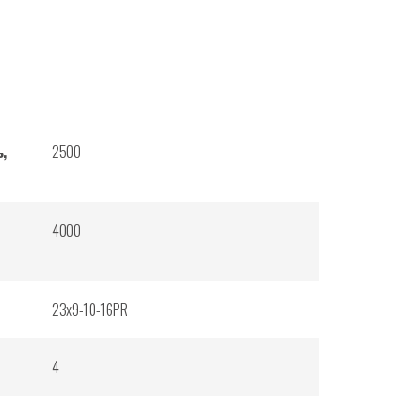
,
2500
4000
23x9-10-16PR
4