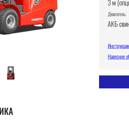
3 м (опц
Двигатель:
АКБ сви
Инструкци
Навесное о
ИКА