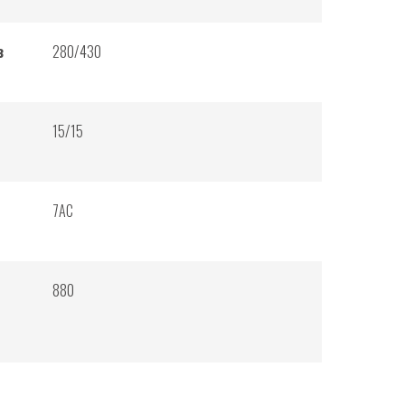
з
280/430
15/15
7AC
880