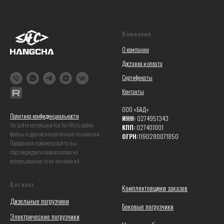
Компания
О компании
Доставка и оплата
Сертификаты
Контакты
ООО «БАД»
Политика конфиденциальности
ИНН:
0274951343
На сайте используются hc-lift.ru coоkie-
КПП:
027401001
файлы и другие аналогичные технологии.
ОГРН:
1190280071850
Продолжая просмотр сайта вы
подтверждаете свое согласие на
использование этих технологий.
Каталог
Комплектовщики заказов
Дизельные погрузчики
Боковые погрузчики
Электрические погрузчики