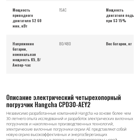
Мощность
15АС
Мощность
приводного
двигателя подъем
двигателя S2 60
при S3 15%
мин, кВт
Напряжение
80/480
Вес батареи, кг
батареи,
номинальная
мощность K5, В/
Ампер-час
Описание электрический четырехопорный
погрузчик Hangcha CPD30-AEY2
Независимо разработанные компанией Hangcha на основе более чем
30-летнего опыта исследований и разработок электрических вилочных
погрузчиков и накопленных производственных технологий,
электрические вилочные погрузчики серии AE представляют собой
новую серию высокоэффективных и энергосберегающих
электрических вилочных погрузчиков с противовесом с новой