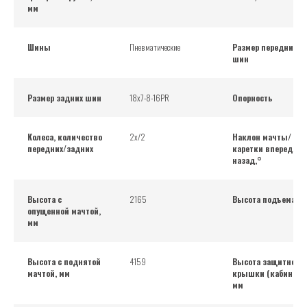
мм
Шины
Пневматические
Размер передних
шин
Размер задних шин
18x7-8-16PR
Опорность
Колеса, количество
2х/2
Наклон мачты/
передних/задних
каретки вперед/
назад,°
Высота с
2165
Высота подъема, м
опущенной мачтой,
мм
Высота с поднятой
4159
Высота защитной
мачтой, мм
крышки (кабина),
мм