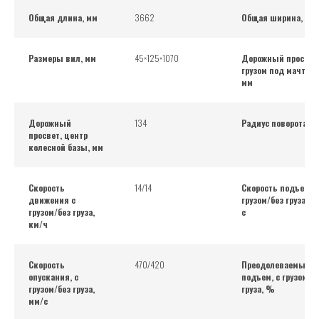
Общая длина, мм
3662
Общая ширина, мм
Размеры вил, мм
45×125×1070
Дорожный просвет
грузом под мачтой,
мм
Дорожный
134
Радиус поворота, м
просвет, центр
колесной базы, мм
Скорость
14/14
Скорость подъема, 
движения с
грузом/без груза, м
грузом/без груза,
с
км/ч
Скорость
470/420
Преодолеваемый
опускания, с
подъем, с грузом/б
грузом/без груза,
груза, %
мм/с