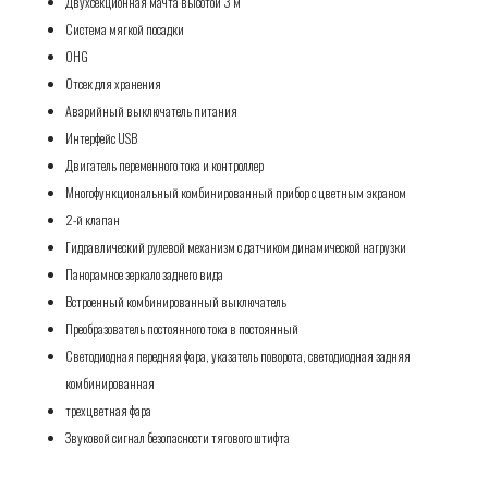
Двухсекционная мачта высотой 3 м
Система мягкой посадки
OHG
Отсек для хранения
Аварийный выключатель питания
Интерфейс USB
Двигатель переменного тока и контроллер
Многофункциональный комбинированный прибор с цветным экраном
2-й клапан
Гидравлический рулевой механизм с датчиком динамической нагрузки
Панорамное зеркало заднего вида
Встроенный комбинированный выключатель
Преобразователь постоянного тока в постоянный
Светодиодная передняя фара, указатель поворота, светодиодная задняя
комбинированная
трехцветная фара
Звуковой сигнал безопасности тягового штифта