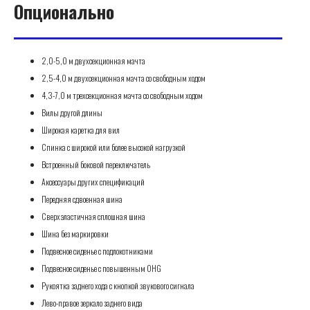
Опционально
2,0-5,0 м двухсекционная мачта
2,5-4,0 м двухсекционная мачта со свободным ходом
4,3-7,0 м трехсекционная мачта со свободным ходом
Вилы другой длины
Широкая каретка для вил
Спинка с широкой или более высокой нагрузкой
Встроенный боковой переключатель
Аксессуары других спецификаций
Передняя сдвоенная шина
Сверхэластичная сплошная шина
Шина без маркировки
Подвесное сиденье с подлокотниками
Подвесное сиденье с повышенным OHG
Рукоятка заднего хода с кнопкой звукового сигнала
Лево-правое зеркало заднего вида