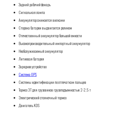
Задний рабочий фонарь
Сигнальная лампа
Аккумулятор снимается вилками
Сторона батареи выдвигается роликом
Отечественный аккумулятор большой емкости
Высокопроизводительный импортный аккумулятор
Необслуживаемый аккумулятор
Литиевая батарея
Зарядное устройство
Система OPS
Системы идентификации по отпечаткам пальцев
Тормоз 3T для грузовиков грузоподъемностью 2-2,5 т
Электрический стояночный тормоз
Двигатель KDS