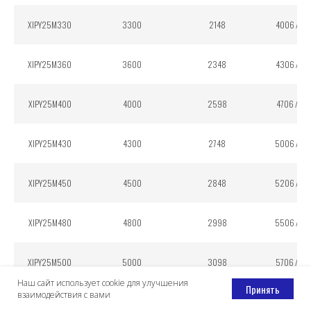
XIPY25M330
3300
2148
4006 / 43
XIPY25M360
3600
2348
4306 / 46
XIPY25M400
4000
2598
4706 / 50
XIPY25M430
4300
2748
5006 / 53
XIPY25M450
4500
2848
5206 / 55
XIPY25M480
4800
2998
5506 / 58
XIPY25M500
5000
3098
5706 / 60
Наш сайт использует cookie для улучшения
Принять
взаимодействия с вами
XIPY25M550
5500
3348
6206 / 65