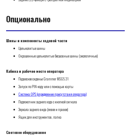
Опционально
Шины и компоненты ходовой части
Цельнолитые шины
Окрашенные цельнолитые бесшовные шины (экологичные)
Кабина и рабочее место оператора
Подвесное сиденье Grammer MSG531
Запуск по PIN-коду или с помощью карты
Система OPS (определение присутствия оператора)
Подлокотник заднего хода с кнопкой сигнала
Зеркала заднего вида (левое и правое)
Ящик для инструментов, папка
Световое оборудование