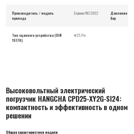
Производитель / модель
Enpower/MC3902
Давление в г
привода
бар
Тип сцепного устройства (DIN
Φ25 Pin
15170)
Высоковольтный электрический
погрузчик HANGCHA CPD25-XY2G-SI24:
компактность и эффективность в одном
решении
Общие характеристики модели