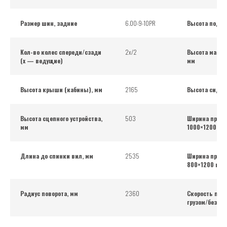
Размер шин, задние
6.00-9-10PR
Высота подъе
Кол-во колес спереди/сзади
2x/2
Высота мачты
(x — ведущие)
мм
Высота крыши (кабины), мм
2165
Высота сиден
Высота сцепного устройства,
503
Ширина прохо
мм
1000×1200 по
Длина до спинки вил, мм
2535
Ширина прохо
800×1200 вдо
Радиус поворота, мм
2360
Скорость пер
грузом/без, к