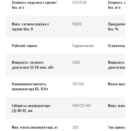
Скорость подъема с грузом/
0.62/0.66
Скорость опус
без, м/с
без, м/с
Макс. тяговое усилие с
19000
Преодолимый 
грузом/без, Н
без, %
Рабочий тормоз
Гидравлический
Стояночный т
Мощность тягового
20AC
Мощность по
двигателя S2 60 мин, кВт
двигателя S3
Напряжение/емкость
307/105
Масса аккумул
аккумулятора K5, В/Ач
Габариты аккумулятора
1144×723×414
Макс. масса а
(Д×Ш×В), мм
Мин. масса аккумулятора, кг
300
Тип привода