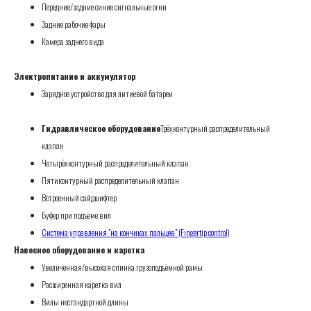
Передние/задние синие сигнальные огни
Задние рабочие фары
Камера заднего вида
Электропитание и аккумулятор
Зарядное устройство для литиевой батареи
Гидравлическое оборудование
Трёхконтурный распределительный
клапан
Четырёхконтурный распределительный клапан
Пятиконтурный распределительный клапан
Встроенный сайдшифтер
Буфер при подъёме вил
Система управления "на кончиках пальцев" (Fingertip control)
Навесное оборудование и каретка
Увеличенная/высокая спинка грузоподъёмной рамы
Расширенная каретка вил
Вилы нестандартной длины