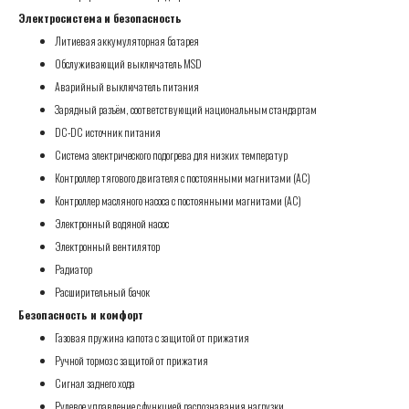
Электросистема и безопасность
Литиевая аккумуляторная батарея
Обслуживающий выключатель MSD
Аварийный выключатель питания
Зарядный разъём, соответствующий национальным стандартам
DC-DC источник питания
Система электрического подогрева для низких температур
Контроллер тягового двигателя с постоянными магнитами (AC)
Контроллер масляного насоса с постоянными магнитами (AC)
Электронный водяной насос
Электронный вентилятор
Радиатор
Расширительный бачок
Безопасность и комфорт
Газовая пружина капота с защитой от прижатия
Ручной тормоз с защитой от прижатия
Сигнал заднего хода
Рулевое управление с функцией распознавания нагрузки