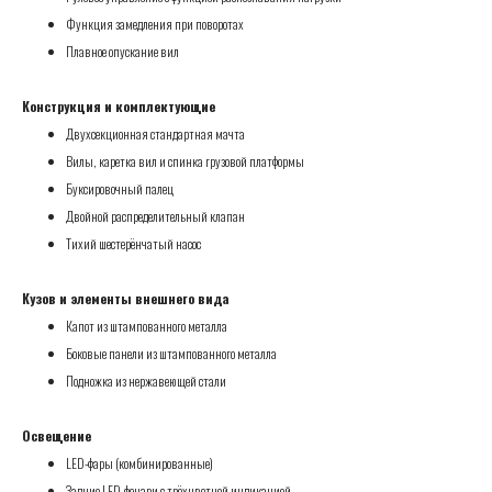
Функция замедления при поворотах
Плавное опускание вил
Конструкция и комплектующие
Двухсекционная стандартная мачта
Вилы, каретка вил и спинка грузовой платформы
Буксировочный палец
Двойной распределительный клапан
Тихий шестерёнчатый насос
Кузов и элементы внешнего вида
Капот из штампованного металла
Боковые панели из штампованного металла
Подножка из нержавеющей стали
Освещение
LED-фары (комбинированные)
Задние LED-фонари с трёхцветной индикацией