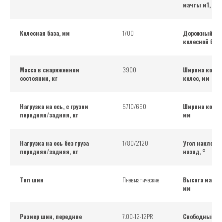
мачты м1, мм
Колесная база, мм
1700
Дорожный про
колесной баз
Масса в снаряженном
3900
Ширина колеи
состоянии, кг
колес, мм
Нагрузка на ось, с грузом
5710/690
Ширина колеи
передняя/задняя, кг
мм
Нагрузка на ось без груза
1780/2120
Угол наклона
передняя/задняя, кг
назад, °
Тип шин
Пневматические
Высота мачты
мм
Размер шин, передние
7.00-12-12PR
Свободный по