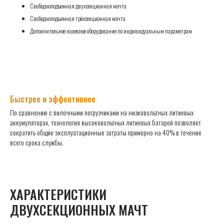
Свободноподъемная двухсекционная мачта
Свободноподъемная трёхсекционная мачта
Дополнительное навесное оборудование по индивидуальным параметрам
|
40%
Быстрее и эффективнее
По сравнению с вилочными погрузчиками на низковольтных литиевых
Низковольтный литиевый аккумулятор
Электрический вилочный погрузчик
аккумуляторах, технология высоковольтных литиевых батарей позволяет
сократить общие эксплуатационные затраты примерно на 40% в течение
Высоковольтный литиевый электрический погрузчик
Hangcha
всего срока службы.
По сравнению с дизельными погрузчиками, технология
высоковольтных литиевых аккумуляторов позволяет сократить
общие эксплуатационные затраты примерно на 90% в течение
всего срока службы.
Топливный
вилочный
|
90%
ХАРАКТЕРИСТИКИ
погрузчик
Литиевый
электрический
ДВУХСЕКЦИОННЫХ МАЧТ
погрузчик