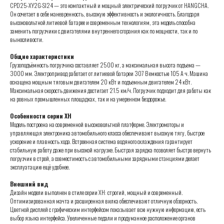
CPD25-XY2G-SI24 — это компактный и мощный электрический погрузчик от HANGCHA.
Он сочетает в себе маневренность, высокую эффективность и экологичность. Благодаря
высоковольтной литиевой батарее и современным технологиям, эта модель способна
заменить погрузчики с двигателями внутреннего сгорания как по мощности, так и по
выносливости.
Общие характеристики
Грузоподъёмность погрузчика составляет 2500 кг, а максимальная высота подъема —
3000 мм. Электропривод работает от литиевой батареи 307 В емкостью 105 А·ч. Машина
оснащена мощным тяговым двигателем 20 кВт и подъемным двигателем 24 кВт.
Максимальная скорость движения достигает 21.5 км/ч. Погрузчик подходит для работы как
на ровных промышленных площадках, так и на умеренном бездорожье.
Особенности серии XH
Модель построена на современной высоковольтной платформе. Электромоторы и
управляющая электроника автомобильного класса обеспечивают высокую тягу, быстрое
ускорение и плавность хода. Встроенная система водяного охлаждения гарантирует
стабильную работу даже при высокой нагрузке. Быстрая зарядка позволяет быстро вернуть
погрузчик в строй, а совместимость с автомобильными зарядными станциями делает
эксплуатацию ещё удобнее.
Внешний вид
Дизайн модели выполнен в стиле серии XH: строгий, мощный и современный.
Оптимизированная мачта и расширенная вилка обеспечивают отличную обзорность.
Цветной дисплей с графическим интерфейсом показывает всю нужную информацию, есть
выбор языка интерфейса. Увеличенные педали и продуманное расположение органов